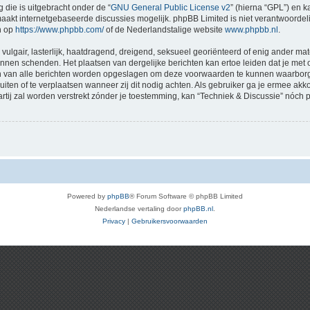
 die is uitgebracht onder de “
GNU General Public License v2
” (hierna “GPL”) en
akt internetgebaseerde discussies mogelijk. phpBB Limited is niet verantwoordelij
n op
https://www.phpbb.com/
of de Nederlandstalige website
www.phpbb.nl
.
vulgair, lasterlijk, haatdragend, dreigend, seksueel georiënteerd of enig ander mat
kunnen schenden. Het plaatsen van dergelijke berichten kan ertoe leiden dat je me
en van alle berichten worden opgeslagen om deze voorwaarden te kunnen waarborge
luiten of te verplaatsen wanneer zij dit nodig achten. Als gebruiker ga je ermee akk
artij zal worden verstrekt zónder je toestemming, kan “Techniek & Discussie” nó
Powered by
phpBB
® Forum Software © phpBB Limited
Nederlandse vertaling door
phpBB.nl
.
Privacy
|
Gebruikersvoorwaarden