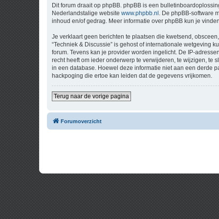
Dit forum draait op phpBB. phpBB is een bulletinboardoplossing
Nederlandstalige website
www.phpbb.nl
. De phpBB-software ma
inhoud en/of gedrag. Meer informatie over phpBB kun je vinde
Je verklaart geen berichten te plaatsen die kwetsend, obsceen, 
“Techniek & Discussie” is gehost of internationale wetgeving 
forum. Tevens kan je provider worden ingelicht. De IP-adress
recht heeft om ieder onderwerp te verwijderen, te wijzigen, te s
in een database. Hoewel deze informatie niet aan een derde p
hackpoging die ertoe kan leiden dat de gegevens vrijkomen.
Terug naar de vorige pagina
Forumoverzicht