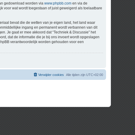
 kan gedownload worden via
www.phpbb.com
en via de
k voor wat wordt toegestaan of juist geweigerd als toelaatbare
eriaal bevat die de wetten van je eigen land, het land waar
t onmiddellijke ingang en permanent wordt verbannen van dit
n. Je gaat er mee akkoord dat “Techniek & Discussie” het
oord, dat de informatie die je bij ons invoert wordt opgeslagen
ch phpBB verantwoordelijk worden gehouden voor een
Verwijder cookies
Alle tijden zijn
UTC+02:00