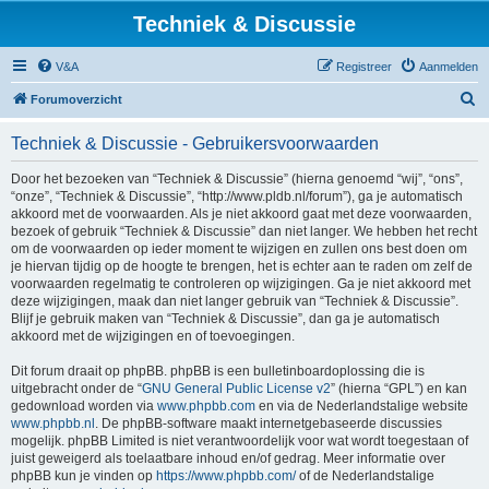
Techniek & Discussie
V&A
Registreer
Aanmelden
Z
Forumoverzicht
o
Techniek & Discussie - Gebruikersvoorwaarden
e
k
Door het bezoeken van “Techniek & Discussie” (hierna genoemd “wij”, “ons”,
“onze”, “Techniek & Discussie”, “http://www.pldb.nl/forum”), ga je automatisch
akkoord met de voorwaarden. Als je niet akkoord gaat met deze voorwaarden,
bezoek of gebruik “Techniek & Discussie” dan niet langer. We hebben het recht
om de voorwaarden op ieder moment te wijzigen en zullen ons best doen om
je hiervan tijdig op de hoogte te brengen, het is echter aan te raden om zelf de
voorwaarden regelmatig te controleren op wijzigingen. Ga je niet akkoord met
deze wijzigingen, maak dan niet langer gebruik van “Techniek & Discussie”.
Blijf je gebruik maken van “Techniek & Discussie”, dan ga je automatisch
akkoord met de wijzigingen en of toevoegingen.
Dit forum draait op phpBB. phpBB is een bulletinboardoplossing die is
uitgebracht onder de “
GNU General Public License v2
” (hierna “GPL”) en kan
gedownload worden via
www.phpbb.com
en via de Nederlandstalige website
www.phpbb.nl
. De phpBB-software maakt internetgebaseerde discussies
mogelijk. phpBB Limited is niet verantwoordelijk voor wat wordt toegestaan of
juist geweigerd als toelaatbare inhoud en/of gedrag. Meer informatie over
phpBB kun je vinden op
https://www.phpbb.com/
of de Nederlandstalige