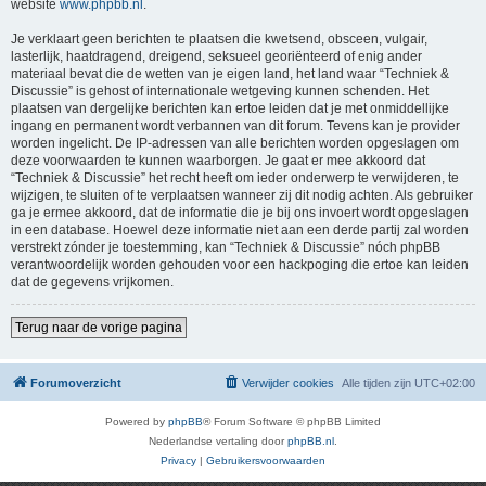
website
www.phpbb.nl
.
Je verklaart geen berichten te plaatsen die kwetsend, obsceen, vulgair,
lasterlijk, haatdragend, dreigend, seksueel georiënteerd of enig ander
materiaal bevat die de wetten van je eigen land, het land waar “Techniek &
Discussie” is gehost of internationale wetgeving kunnen schenden. Het
plaatsen van dergelijke berichten kan ertoe leiden dat je met onmiddellijke
ingang en permanent wordt verbannen van dit forum. Tevens kan je provider
worden ingelicht. De IP-adressen van alle berichten worden opgeslagen om
deze voorwaarden te kunnen waarborgen. Je gaat er mee akkoord dat
“Techniek & Discussie” het recht heeft om ieder onderwerp te verwijderen, te
wijzigen, te sluiten of te verplaatsen wanneer zij dit nodig achten. Als gebruiker
ga je ermee akkoord, dat de informatie die je bij ons invoert wordt opgeslagen
in een database. Hoewel deze informatie niet aan een derde partij zal worden
verstrekt zónder je toestemming, kan “Techniek & Discussie” nóch phpBB
verantwoordelijk worden gehouden voor een hackpoging die ertoe kan leiden
dat de gegevens vrijkomen.
Terug naar de vorige pagina
Forumoverzicht
Verwijder cookies
Alle tijden zijn
UTC+02:00
Powered by
phpBB
® Forum Software © phpBB Limited
Nederlandse vertaling door
phpBB.nl
.
Privacy
|
Gebruikersvoorwaarden