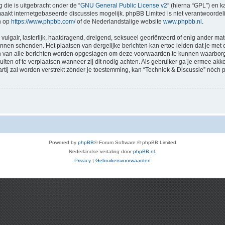
 die is uitgebracht onder de “
GNU General Public License v2
” (hierna “GPL”) en
akt internetgebaseerde discussies mogelijk. phpBB Limited is niet verantwoordelij
n op
https://www.phpbb.com/
of de Nederlandstalige website
www.phpbb.nl
.
vulgair, lasterlijk, haatdragend, dreigend, seksueel georiënteerd of enig ander mat
kunnen schenden. Het plaatsen van dergelijke berichten kan ertoe leiden dat je me
en van alle berichten worden opgeslagen om deze voorwaarden te kunnen waarborge
luiten of te verplaatsen wanneer zij dit nodig achten. Als gebruiker ga je ermee akk
artij zal worden verstrekt zónder je toestemming, kan “Techniek & Discussie” nó
Powered by
phpBB
® Forum Software © phpBB Limited
Nederlandse vertaling door
phpBB.nl
.
Privacy
|
Gebruikersvoorwaarden