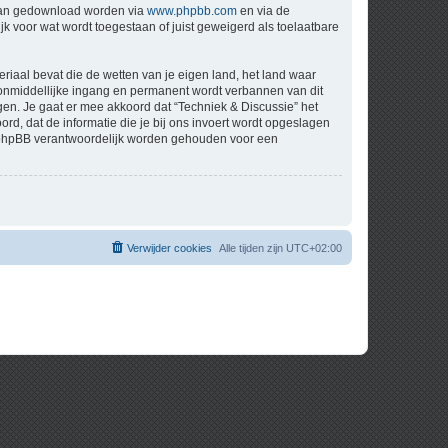
 kan gedownload worden via
www.phpbb.com
en via de
k voor wat wordt toegestaan of juist geweigerd als toelaatbare
eriaal bevat die de wetten van je eigen land, het land waar
t onmiddellijke ingang en permanent wordt verbannen van dit
n. Je gaat er mee akkoord dat “Techniek & Discussie” het
oord, dat de informatie die je bij ons invoert wordt opgeslagen
ch phpBB verantwoordelijk worden gehouden voor een
Verwijder cookies
Alle tijden zijn
UTC+02:00