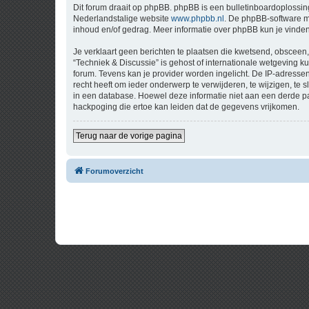
Dit forum draait op phpBB. phpBB is een bulletinboardoplossing
Nederlandstalige website
www.phpbb.nl
. De phpBB-software ma
inhoud en/of gedrag. Meer informatie over phpBB kun je vinde
Je verklaart geen berichten te plaatsen die kwetsend, obsceen, 
“Techniek & Discussie” is gehost of internationale wetgeving 
forum. Tevens kan je provider worden ingelicht. De IP-adress
recht heeft om ieder onderwerp te verwijderen, te wijzigen, te s
in een database. Hoewel deze informatie niet aan een derde p
hackpoging die ertoe kan leiden dat de gegevens vrijkomen.
Terug naar de vorige pagina
Forumoverzicht