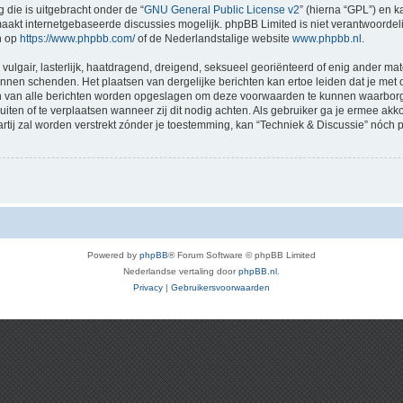
 die is uitgebracht onder de “
GNU General Public License v2
” (hierna “GPL”) en
akt internetgebaseerde discussies mogelijk. phpBB Limited is niet verantwoordelij
n op
https://www.phpbb.com/
of de Nederlandstalige website
www.phpbb.nl
.
vulgair, lasterlijk, haatdragend, dreigend, seksueel georiënteerd of enig ander mat
kunnen schenden. Het plaatsen van dergelijke berichten kan ertoe leiden dat je me
en van alle berichten worden opgeslagen om deze voorwaarden te kunnen waarborge
luiten of te verplaatsen wanneer zij dit nodig achten. Als gebruiker ga je ermee akk
artij zal worden verstrekt zónder je toestemming, kan “Techniek & Discussie” nó
Powered by
phpBB
® Forum Software © phpBB Limited
Nederlandse vertaling door
phpBB.nl
.
Privacy
|
Gebruikersvoorwaarden