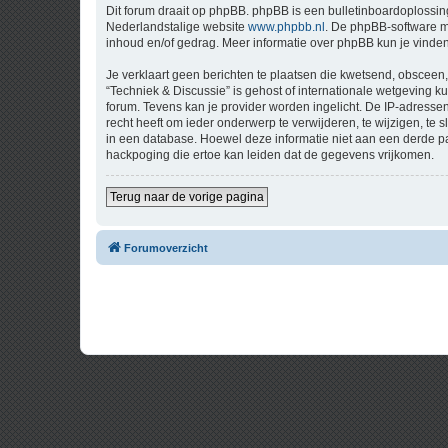
Dit forum draait op phpBB. phpBB is een bulletinboardoplossing
Nederlandstalige website
www.phpbb.nl
. De phpBB-software ma
inhoud en/of gedrag. Meer informatie over phpBB kun je vinde
Je verklaart geen berichten te plaatsen die kwetsend, obsceen, 
“Techniek & Discussie” is gehost of internationale wetgeving 
forum. Tevens kan je provider worden ingelicht. De IP-adress
recht heeft om ieder onderwerp te verwijderen, te wijzigen, te s
in een database. Hoewel deze informatie niet aan een derde p
hackpoging die ertoe kan leiden dat de gegevens vrijkomen.
Terug naar de vorige pagina
Forumoverzicht