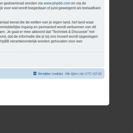
 kan gedownload worden via
www.phpbb.com
en via de
k voor wat wordt toegestaan of juist geweigerd als toelaatbare
eriaal bevat die de wetten van je eigen land, het land waar
t onmiddellijke ingang en permanent wordt verbannen van dit
n. Je gaat er mee akkoord dat “Techniek & Discussie” het
oord, dat de informatie die je bij ons invoert wordt opgeslagen
ch phpBB verantwoordelijk worden gehouden voor een
Verwijder cookies
Alle tijden zijn
UTC+02:00