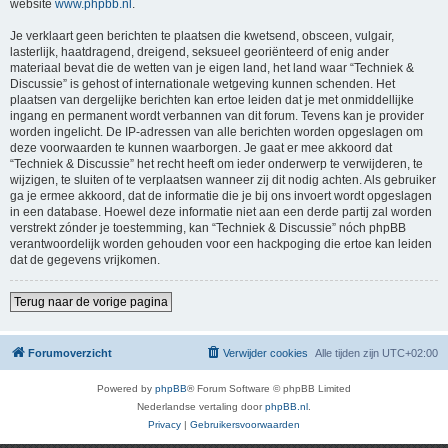
website
www.phpbb.nl
.
Je verklaart geen berichten te plaatsen die kwetsend, obsceen, vulgair,
lasterlijk, haatdragend, dreigend, seksueel georiënteerd of enig ander
materiaal bevat die de wetten van je eigen land, het land waar “Techniek &
Discussie” is gehost of internationale wetgeving kunnen schenden. Het
plaatsen van dergelijke berichten kan ertoe leiden dat je met onmiddellijke
ingang en permanent wordt verbannen van dit forum. Tevens kan je provider
worden ingelicht. De IP-adressen van alle berichten worden opgeslagen om
deze voorwaarden te kunnen waarborgen. Je gaat er mee akkoord dat
“Techniek & Discussie” het recht heeft om ieder onderwerp te verwijderen, te
wijzigen, te sluiten of te verplaatsen wanneer zij dit nodig achten. Als gebruiker
ga je ermee akkoord, dat de informatie die je bij ons invoert wordt opgeslagen
in een database. Hoewel deze informatie niet aan een derde partij zal worden
verstrekt zónder je toestemming, kan “Techniek & Discussie” nóch phpBB
verantwoordelijk worden gehouden voor een hackpoging die ertoe kan leiden
dat de gegevens vrijkomen.
Terug naar de vorige pagina
Forumoverzicht
Verwijder cookies
Alle tijden zijn
UTC+02:00
Powered by
phpBB
® Forum Software © phpBB Limited
Nederlandse vertaling door
phpBB.nl
.
Privacy
|
Gebruikersvoorwaarden