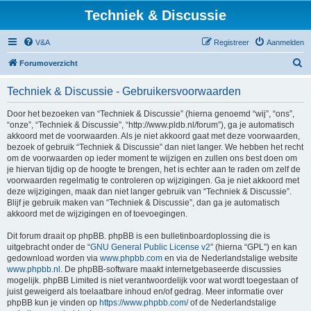
Techniek & Discussie
V&A
Registreer
Aanmelden
Z
Forumoverzicht
o
Techniek & Discussie - Gebruikersvoorwaarden
e
k
Door het bezoeken van “Techniek & Discussie” (hierna genoemd “wij”, “ons”,
“onze”, “Techniek & Discussie”, “http://www.pldb.nl/forum”), ga je automatisch
akkoord met de voorwaarden. Als je niet akkoord gaat met deze voorwaarden,
bezoek of gebruik “Techniek & Discussie” dan niet langer. We hebben het recht
om de voorwaarden op ieder moment te wijzigen en zullen ons best doen om
je hiervan tijdig op de hoogte te brengen, het is echter aan te raden om zelf de
voorwaarden regelmatig te controleren op wijzigingen. Ga je niet akkoord met
deze wijzigingen, maak dan niet langer gebruik van “Techniek & Discussie”.
Blijf je gebruik maken van “Techniek & Discussie”, dan ga je automatisch
akkoord met de wijzigingen en of toevoegingen.
Dit forum draait op phpBB. phpBB is een bulletinboardoplossing die is
uitgebracht onder de “
GNU General Public License v2
” (hierna “GPL”) en kan
gedownload worden via
www.phpbb.com
en via de Nederlandstalige website
www.phpbb.nl
. De phpBB-software maakt internetgebaseerde discussies
mogelijk. phpBB Limited is niet verantwoordelijk voor wat wordt toegestaan of
juist geweigerd als toelaatbare inhoud en/of gedrag. Meer informatie over
phpBB kun je vinden op
https://www.phpbb.com/
of de Nederlandstalige