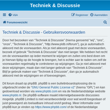
Techniek & Discussie
V&A
Registreer
Aanmelden
Z
Forumoverzicht
o
Techniek & Discussie - Gebruikersvoorwaarden
e
k
Door het bezoeken van “Techniek & Discussie” (hierna genoemd “wij”, “ons”,
“onze”, “Techniek & Discussie”, “http://www.pldb.nl/forum”), ga je automatisch
akkoord met de voorwaarden. Als je niet akkoord gaat met deze voorwaarden,
bezoek of gebruik “Techniek & Discussie” dan niet langer. We hebben het recht
om de voorwaarden op ieder moment te wijzigen en zullen ons best doen om
je hiervan tijdig op de hoogte te brengen, het is echter aan te raden om zelf de
voorwaarden regelmatig te controleren op wijzigingen. Ga je niet akkoord met
deze wijzigingen, maak dan niet langer gebruik van “Techniek & Discussie”.
Blijf je gebruik maken van “Techniek & Discussie”, dan ga je automatisch
akkoord met de wijzigingen en of toevoegingen.
Dit forum draait op phpBB. phpBB is een bulletinboardoplossing die is
uitgebracht onder de “
GNU General Public License v2
” (hierna “GPL”) en kan
gedownload worden via
www.phpbb.com
en via de Nederlandstalige website
www.phpbb.nl
. De phpBB-software maakt internetgebaseerde discussies
mogelijk. phpBB Limited is niet verantwoordelijk voor wat wordt toegestaan of
juist geweigerd als toelaatbare inhoud en/of gedrag. Meer informatie over
phpBB kun je vinden op
https://www.phpbb.com/
of de Nederlandstalige