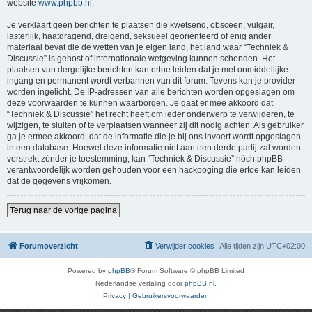
website
www.phpbb.nl
.
Je verklaart geen berichten te plaatsen die kwetsend, obsceen, vulgair,
lasterlijk, haatdragend, dreigend, seksueel georiënteerd of enig ander
materiaal bevat die de wetten van je eigen land, het land waar “Techniek &
Discussie” is gehost of internationale wetgeving kunnen schenden. Het
plaatsen van dergelijke berichten kan ertoe leiden dat je met onmiddellijke
ingang en permanent wordt verbannen van dit forum. Tevens kan je provider
worden ingelicht. De IP-adressen van alle berichten worden opgeslagen om
deze voorwaarden te kunnen waarborgen. Je gaat er mee akkoord dat
“Techniek & Discussie” het recht heeft om ieder onderwerp te verwijderen, te
wijzigen, te sluiten of te verplaatsen wanneer zij dit nodig achten. Als gebruiker
ga je ermee akkoord, dat de informatie die je bij ons invoert wordt opgeslagen
in een database. Hoewel deze informatie niet aan een derde partij zal worden
verstrekt zónder je toestemming, kan “Techniek & Discussie” nóch phpBB
verantwoordelijk worden gehouden voor een hackpoging die ertoe kan leiden
dat de gegevens vrijkomen.
Terug naar de vorige pagina
Forumoverzicht
Verwijder cookies
Alle tijden zijn
UTC+02:00
Powered by
phpBB
® Forum Software © phpBB Limited
Nederlandse vertaling door
phpBB.nl
.
Privacy
|
Gebruikersvoorwaarden