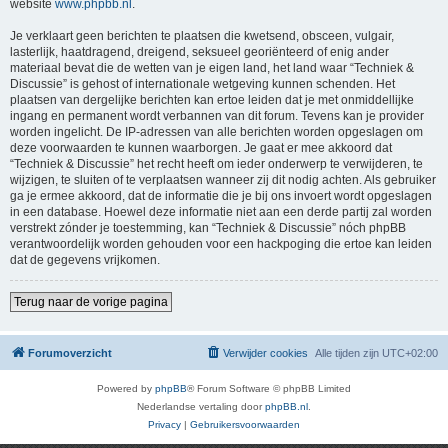
website
www.phpbb.nl
.
Je verklaart geen berichten te plaatsen die kwetsend, obsceen, vulgair,
lasterlijk, haatdragend, dreigend, seksueel georiënteerd of enig ander
materiaal bevat die de wetten van je eigen land, het land waar “Techniek &
Discussie” is gehost of internationale wetgeving kunnen schenden. Het
plaatsen van dergelijke berichten kan ertoe leiden dat je met onmiddellijke
ingang en permanent wordt verbannen van dit forum. Tevens kan je provider
worden ingelicht. De IP-adressen van alle berichten worden opgeslagen om
deze voorwaarden te kunnen waarborgen. Je gaat er mee akkoord dat
“Techniek & Discussie” het recht heeft om ieder onderwerp te verwijderen, te
wijzigen, te sluiten of te verplaatsen wanneer zij dit nodig achten. Als gebruiker
ga je ermee akkoord, dat de informatie die je bij ons invoert wordt opgeslagen
in een database. Hoewel deze informatie niet aan een derde partij zal worden
verstrekt zónder je toestemming, kan “Techniek & Discussie” nóch phpBB
verantwoordelijk worden gehouden voor een hackpoging die ertoe kan leiden
dat de gegevens vrijkomen.
Terug naar de vorige pagina
Forumoverzicht
Verwijder cookies
Alle tijden zijn
UTC+02:00
Powered by
phpBB
® Forum Software © phpBB Limited
Nederlandse vertaling door
phpBB.nl
.
Privacy
|
Gebruikersvoorwaarden