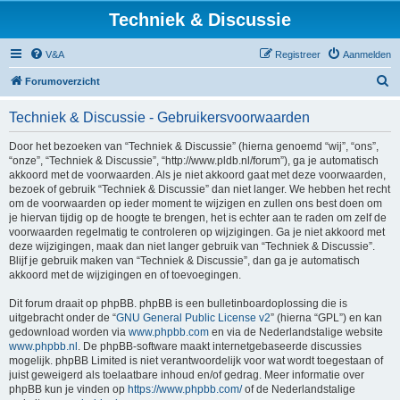
Techniek & Discussie
V&A
Registreer
Aanmelden
Z
Forumoverzicht
o
Techniek & Discussie - Gebruikersvoorwaarden
e
k
Door het bezoeken van “Techniek & Discussie” (hierna genoemd “wij”, “ons”,
“onze”, “Techniek & Discussie”, “http://www.pldb.nl/forum”), ga je automatisch
akkoord met de voorwaarden. Als je niet akkoord gaat met deze voorwaarden,
bezoek of gebruik “Techniek & Discussie” dan niet langer. We hebben het recht
om de voorwaarden op ieder moment te wijzigen en zullen ons best doen om
je hiervan tijdig op de hoogte te brengen, het is echter aan te raden om zelf de
voorwaarden regelmatig te controleren op wijzigingen. Ga je niet akkoord met
deze wijzigingen, maak dan niet langer gebruik van “Techniek & Discussie”.
Blijf je gebruik maken van “Techniek & Discussie”, dan ga je automatisch
akkoord met de wijzigingen en of toevoegingen.
Dit forum draait op phpBB. phpBB is een bulletinboardoplossing die is
uitgebracht onder de “
GNU General Public License v2
” (hierna “GPL”) en kan
gedownload worden via
www.phpbb.com
en via de Nederlandstalige website
www.phpbb.nl
. De phpBB-software maakt internetgebaseerde discussies
mogelijk. phpBB Limited is niet verantwoordelijk voor wat wordt toegestaan of
juist geweigerd als toelaatbare inhoud en/of gedrag. Meer informatie over
phpBB kun je vinden op
https://www.phpbb.com/
of de Nederlandstalige