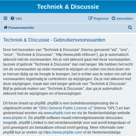
Techniek & Discussie
V&A
Registreer
Aanmelden
Z
Forumoverzicht
o
Techniek & Discussie - Gebruikersvoorwaarden
e
k
Door het bezoeken van “Techniek & Discussie” (hierna genoemd “wij”, “ons”,
“onze”, “Techniek & Discussie”, “http://www.pldb.nl/forum”), ga je automatisch
akkoord met de voorwaarden. Als je niet akkoord gaat met deze voorwaarden,
bezoek of gebruik “Techniek & Discussie” dan niet langer. We hebben het recht
om de voorwaarden op ieder moment te wijzigen en zullen ons best doen om
je hiervan tijdig op de hoogte te brengen, het is echter aan te raden om zelf de
voorwaarden regelmatig te controleren op wijzigingen. Ga je niet akkoord met
deze wijzigingen, maak dan niet langer gebruik van “Techniek & Discussie”.
Blijf je gebruik maken van “Techniek & Discussie”, dan ga je automatisch
akkoord met de wijzigingen en of toevoegingen.
Dit forum draait op phpBB. phpBB is een bulletinboardoplossing die is
uitgebracht onder de “
GNU General Public License v2
” (hierna “GPL”) en kan
gedownload worden via
www.phpbb.com
en via de Nederlandstalige website
www.phpbb.nl
. De phpBB-software maakt internetgebaseerde discussies
mogelijk. phpBB Limited is niet verantwoordelijk voor wat wordt toegestaan of
juist geweigerd als toelaatbare inhoud en/of gedrag. Meer informatie over
phpBB kun je vinden op
https://www.phpbb.com/
of de Nederlandstalige