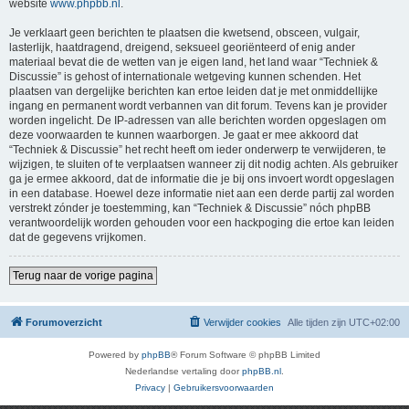
website
www.phpbb.nl
.
Je verklaart geen berichten te plaatsen die kwetsend, obsceen, vulgair,
lasterlijk, haatdragend, dreigend, seksueel georiënteerd of enig ander
materiaal bevat die de wetten van je eigen land, het land waar “Techniek &
Discussie” is gehost of internationale wetgeving kunnen schenden. Het
plaatsen van dergelijke berichten kan ertoe leiden dat je met onmiddellijke
ingang en permanent wordt verbannen van dit forum. Tevens kan je provider
worden ingelicht. De IP-adressen van alle berichten worden opgeslagen om
deze voorwaarden te kunnen waarborgen. Je gaat er mee akkoord dat
“Techniek & Discussie” het recht heeft om ieder onderwerp te verwijderen, te
wijzigen, te sluiten of te verplaatsen wanneer zij dit nodig achten. Als gebruiker
ga je ermee akkoord, dat de informatie die je bij ons invoert wordt opgeslagen
in een database. Hoewel deze informatie niet aan een derde partij zal worden
verstrekt zónder je toestemming, kan “Techniek & Discussie” nóch phpBB
verantwoordelijk worden gehouden voor een hackpoging die ertoe kan leiden
dat de gegevens vrijkomen.
Terug naar de vorige pagina
Forumoverzicht
Verwijder cookies
Alle tijden zijn
UTC+02:00
Powered by
phpBB
® Forum Software © phpBB Limited
Nederlandse vertaling door
phpBB.nl
.
Privacy
|
Gebruikersvoorwaarden