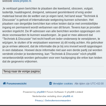
website
www.phpbb.nl
.
Je verklaart geen berichten te plaatsen die kwetsend, obsceen, vulgair,
lasterlijk, haatdragend, dreigend, seksueel georiënteerd of enig ander
materiaal bevat die de wetten van je eigen land, het land waar “Techniek &
Discussie” is gehost of internationale wetgeving kunnen schenden. Het
plaatsen van dergelijke berichten kan ertoe leiden dat je met onmiddellijke
ingang en permanent wordt verbannen van dit forum. Tevens kan je provider
worden ingelicht. De IP-adressen van alle berichten worden opgeslagen om
deze voorwaarden te kunnen waarborgen. Je gaat er mee akkoord dat
“Techniek & Discussie” het recht heeft om ieder onderwerp te verwijderen, te
wijzigen, te sluiten of te verplaatsen wanneer zij dit nodig achten. Als gebruiker
ga je ermee akkoord, dat de informatie die je bij ons invoert wordt opgeslagen
in een database. Hoewel deze informatie niet aan een derde partij zal worden
verstrekt zónder je toestemming, kan “Techniek & Discussie” nóch phpBB
verantwoordelijk worden gehouden voor een hackpoging die ertoe kan leiden
dat de gegevens vrijkomen.
Terug naar de vorige pagina
Forumoverzicht
Verwijder cookies
Alle tijden zijn
UTC+02:00
Powered by
phpBB
® Forum Software © phpBB Limited
Nederlandse vertaling door
phpBB.nl
.
Privacy
|
Gebruikersvoorwaarden