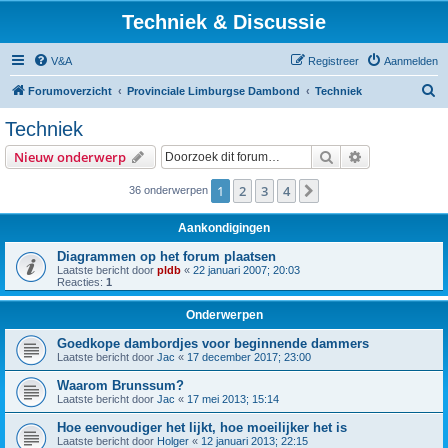
Techniek & Discussie
V&A
Registreer
Aanmelden
Z
Forumoverzicht
Provinciale Limburgse Dambond
Techniek
o
Techniek
e
Zoek
Uitgebreid z
Nieuw onderwerp
k
1
2
3
4
Volgende
36 onderwerpen
Aankondigingen
Diagrammen op het forum plaatsen
Laatste bericht door
pldb
«
22 januari 2007; 20:03
Reacties:
1
Onderwerpen
Goedkope dambordjes voor beginnende dammers
Laatste bericht door
Jac
«
17 december 2017; 23:00
Waarom Brunssum?
Laatste bericht door
Jac
«
17 mei 2013; 15:14
Hoe eenvoudiger het lijkt, hoe moeilijker het is
Laatste bericht door
Holger
«
12 januari 2013; 22:15