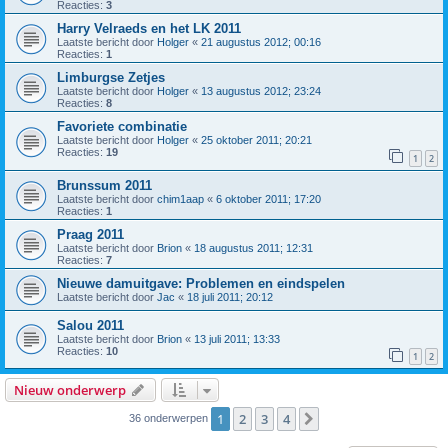
Reacties:
3
Harry Velraeds en het LK 2011
Laatste bericht door
Holger
«
21 augustus 2012; 00:16
Reacties:
1
Limburgse Zetjes
Laatste bericht door
Holger
«
13 augustus 2012; 23:24
Reacties:
8
Favoriete combinatie
Laatste bericht door
Holger
«
25 oktober 2011; 20:21
Reacties:
19
1
2
Brunssum 2011
Laatste bericht door
chim1aap
«
6 oktober 2011; 17:20
Reacties:
1
Praag 2011
Laatste bericht door
Brion
«
18 augustus 2011; 12:31
Reacties:
7
Nieuwe damuitgave: Problemen en eindspelen
Laatste bericht door
Jac
«
18 juli 2011; 20:12
Salou 2011
Laatste bericht door
Brion
«
13 juli 2011; 13:33
Reacties:
10
1
2
Nieuw onderwerp
1
2
3
4
Volgende
36 onderwerpen