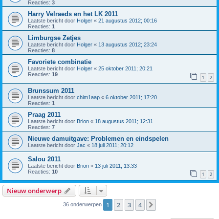
Reacties:
3
Harry Velraeds en het LK 2011
Laatste bericht door
Holger
«
21 augustus 2012; 00:16
Reacties:
1
Limburgse Zetjes
Laatste bericht door
Holger
«
13 augustus 2012; 23:24
Reacties:
8
Favoriete combinatie
Laatste bericht door
Holger
«
25 oktober 2011; 20:21
Reacties:
19
1
2
Brunssum 2011
Laatste bericht door
chim1aap
«
6 oktober 2011; 17:20
Reacties:
1
Praag 2011
Laatste bericht door
Brion
«
18 augustus 2011; 12:31
Reacties:
7
Nieuwe damuitgave: Problemen en eindspelen
Laatste bericht door
Jac
«
18 juli 2011; 20:12
Salou 2011
Laatste bericht door
Brion
«
13 juli 2011; 13:33
Reacties:
10
1
2
Nieuw onderwerp
1
2
3
4
Volgende
36 onderwerpen