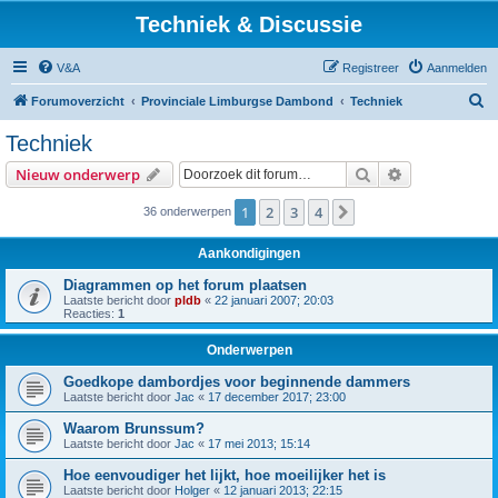
Techniek & Discussie
V&A
Registreer
Aanmelden
Z
Forumoverzicht
Provinciale Limburgse Dambond
Techniek
o
Techniek
e
Zoek
Uitgebreid z
Nieuw onderwerp
k
1
2
3
4
Volgende
36 onderwerpen
Aankondigingen
Diagrammen op het forum plaatsen
Laatste bericht door
pldb
«
22 januari 2007; 20:03
Reacties:
1
Onderwerpen
Goedkope dambordjes voor beginnende dammers
Laatste bericht door
Jac
«
17 december 2017; 23:00
Waarom Brunssum?
Laatste bericht door
Jac
«
17 mei 2013; 15:14
Hoe eenvoudiger het lijkt, hoe moeilijker het is
Laatste bericht door
Holger
«
12 januari 2013; 22:15