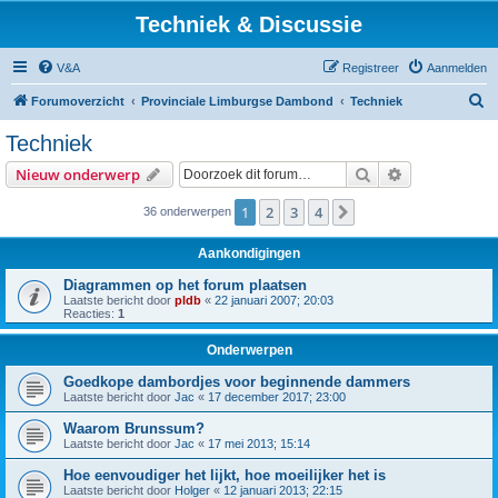
Techniek & Discussie
V&A
Registreer
Aanmelden
Z
Forumoverzicht
Provinciale Limburgse Dambond
Techniek
o
Techniek
e
Zoek
Uitgebreid z
Nieuw onderwerp
k
1
2
3
4
Volgende
36 onderwerpen
Aankondigingen
Diagrammen op het forum plaatsen
Laatste bericht door
pldb
«
22 januari 2007; 20:03
Reacties:
1
Onderwerpen
Goedkope dambordjes voor beginnende dammers
Laatste bericht door
Jac
«
17 december 2017; 23:00
Waarom Brunssum?
Laatste bericht door
Jac
«
17 mei 2013; 15:14
Hoe eenvoudiger het lijkt, hoe moeilijker het is
Laatste bericht door
Holger
«
12 januari 2013; 22:15