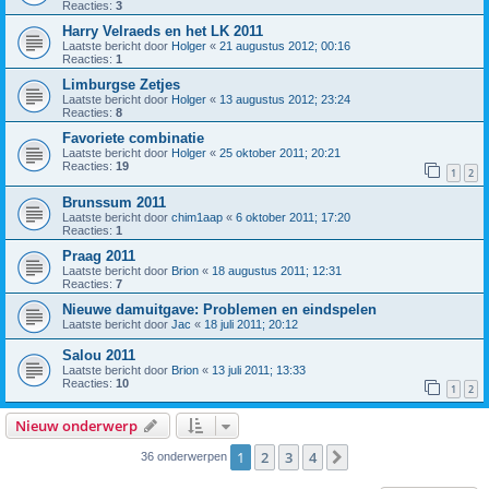
Reacties:
3
Harry Velraeds en het LK 2011
Laatste bericht door
Holger
«
21 augustus 2012; 00:16
Reacties:
1
Limburgse Zetjes
Laatste bericht door
Holger
«
13 augustus 2012; 23:24
Reacties:
8
Favoriete combinatie
Laatste bericht door
Holger
«
25 oktober 2011; 20:21
Reacties:
19
1
2
Brunssum 2011
Laatste bericht door
chim1aap
«
6 oktober 2011; 17:20
Reacties:
1
Praag 2011
Laatste bericht door
Brion
«
18 augustus 2011; 12:31
Reacties:
7
Nieuwe damuitgave: Problemen en eindspelen
Laatste bericht door
Jac
«
18 juli 2011; 20:12
Salou 2011
Laatste bericht door
Brion
«
13 juli 2011; 13:33
Reacties:
10
1
2
Nieuw onderwerp
1
2
3
4
Volgende
36 onderwerpen