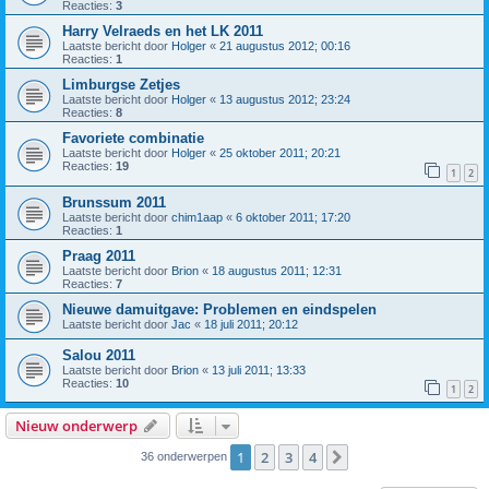
Reacties:
3
Harry Velraeds en het LK 2011
Laatste bericht door
Holger
«
21 augustus 2012; 00:16
Reacties:
1
Limburgse Zetjes
Laatste bericht door
Holger
«
13 augustus 2012; 23:24
Reacties:
8
Favoriete combinatie
Laatste bericht door
Holger
«
25 oktober 2011; 20:21
Reacties:
19
1
2
Brunssum 2011
Laatste bericht door
chim1aap
«
6 oktober 2011; 17:20
Reacties:
1
Praag 2011
Laatste bericht door
Brion
«
18 augustus 2011; 12:31
Reacties:
7
Nieuwe damuitgave: Problemen en eindspelen
Laatste bericht door
Jac
«
18 juli 2011; 20:12
Salou 2011
Laatste bericht door
Brion
«
13 juli 2011; 13:33
Reacties:
10
1
2
Nieuw onderwerp
1
2
3
4
Volgende
36 onderwerpen