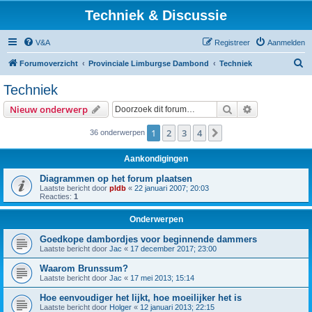
Techniek & Discussie
V&A
Registreer
Aanmelden
Z
Forumoverzicht
Provinciale Limburgse Dambond
Techniek
o
Techniek
e
Zoek
Uitgebreid z
Nieuw onderwerp
k
1
2
3
4
Volgende
36 onderwerpen
Aankondigingen
Diagrammen op het forum plaatsen
Laatste bericht door
pldb
«
22 januari 2007; 20:03
Reacties:
1
Onderwerpen
Goedkope dambordjes voor beginnende dammers
Laatste bericht door
Jac
«
17 december 2017; 23:00
Waarom Brunssum?
Laatste bericht door
Jac
«
17 mei 2013; 15:14
Hoe eenvoudiger het lijkt, hoe moeilijker het is
Laatste bericht door
Holger
«
12 januari 2013; 22:15