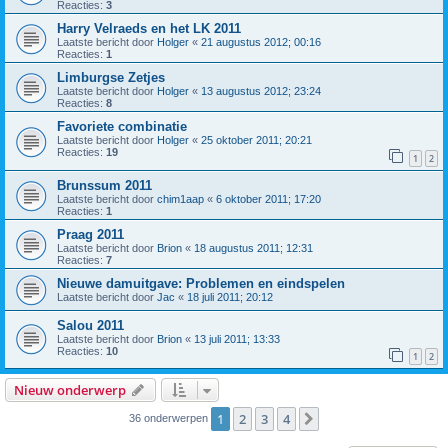
Reacties:
3
Harry Velraeds en het LK 2011
Laatste bericht door
Holger
«
21 augustus 2012; 00:16
Reacties:
1
Limburgse Zetjes
Laatste bericht door
Holger
«
13 augustus 2012; 23:24
Reacties:
8
Favoriete combinatie
Laatste bericht door
Holger
«
25 oktober 2011; 20:21
Reacties:
19
1
2
Brunssum 2011
Laatste bericht door
chim1aap
«
6 oktober 2011; 17:20
Reacties:
1
Praag 2011
Laatste bericht door
Brion
«
18 augustus 2011; 12:31
Reacties:
7
Nieuwe damuitgave: Problemen en eindspelen
Laatste bericht door
Jac
«
18 juli 2011; 20:12
Salou 2011
Laatste bericht door
Brion
«
13 juli 2011; 13:33
Reacties:
10
1
2
Nieuw onderwerp
1
2
3
4
Volgende
36 onderwerpen