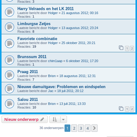
Reacties:
3
Harry Velraeds en het LK 2011
Laatste bericht door
Holger
«
21 augustus 2012; 00:16
Reacties:
1
Limburgse Zetjes
Laatste bericht door
Holger
«
13 augustus 2012; 23:24
Reacties:
8
Favoriete combinatie
Laatste bericht door
Holger
«
25 oktober 2011; 20:21
Reacties:
19
1
2
Brunssum 2011
Laatste bericht door
chim1aap
«
6 oktober 2011; 17:20
Reacties:
1
Praag 2011
Laatste bericht door
Brion
«
18 augustus 2011; 12:31
Reacties:
7
Nieuwe damuitgave: Problemen en eindspelen
Laatste bericht door
Jac
«
18 juli 2011; 20:12
Salou 2011
Laatste bericht door
Brion
«
13 juli 2011; 13:33
Reacties:
10
1
2
Nieuw onderwerp
1
2
3
4
Volgende
36 onderwerpen