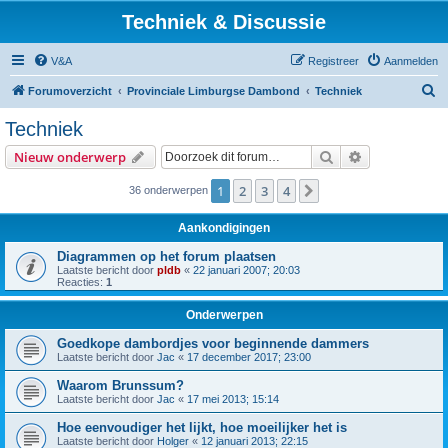
Techniek & Discussie
V&A
Registreer
Aanmelden
Z
Forumoverzicht
Provinciale Limburgse Dambond
Techniek
o
Techniek
e
Zoek
Uitgebreid z
Nieuw onderwerp
k
1
2
3
4
Volgende
36 onderwerpen
Aankondigingen
Diagrammen op het forum plaatsen
Laatste bericht door
pldb
«
22 januari 2007; 20:03
Reacties:
1
Onderwerpen
Goedkope dambordjes voor beginnende dammers
Laatste bericht door
Jac
«
17 december 2017; 23:00
Waarom Brunssum?
Laatste bericht door
Jac
«
17 mei 2013; 15:14
Hoe eenvoudiger het lijkt, hoe moeilijker het is
Laatste bericht door
Holger
«
12 januari 2013; 22:15