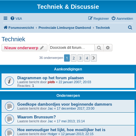
Techniek & Discussie
V&A
Registreer
Aanmelden
Z
Forumoverzicht
Provinciale Limburgse Dambond
Techniek
o
Techniek
e
Zoek
Uitgebreid z
Nieuw onderwerp
k
1
2
3
4
Volgende
36 onderwerpen
Aankondigingen
Diagrammen op het forum plaatsen
Laatste bericht door
pldb
«
22 januari 2007; 20:03
Reacties:
1
Onderwerpen
Goedkope dambordjes voor beginnende dammers
Laatste bericht door
Jac
«
17 december 2017; 23:00
Waarom Brunssum?
Laatste bericht door
Jac
«
17 mei 2013; 15:14
Hoe eenvoudiger het lijkt, hoe moeilijker het is
Laatste bericht door
Holger
«
12 januari 2013; 22:15