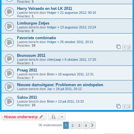
Reacties:
3
Harry Velraeds en het LK 2011
Laatste bericht door
Holger
«
21 augustus 2012; 00:16
Reacties:
1
Limburgse Zetjes
Laatste bericht door
Holger
«
13 augustus 2012; 23:24
Reacties:
8
Favoriete combinatie
Laatste bericht door
Holger
«
25 oktober 2011; 20:21
Reacties:
19
1
2
Brunssum 2011
Laatste bericht door
chim1aap
«
6 oktober 2011; 17:20
Reacties:
1
Praag 2011
Laatste bericht door
Brion
«
18 augustus 2011; 12:31
Reacties:
7
Nieuwe damuitgave: Problemen en eindspelen
Laatste bericht door
Jac
«
18 juli 2011; 20:12
Salou 2011
Laatste bericht door
Brion
«
13 juli 2011; 13:33
Reacties:
10
1
2
Nieuw onderwerp
1
2
3
4
Volgende
36 onderwerpen