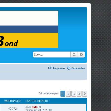
Zoek
Uitgebreid zoeken
Registreer
Aanmelden
1
2
3
4
Volgende
36 onderwerpen
WEERGAVES
LAATSTE BERICHT
door
pldb
47072
22 januari 2007; 20:03