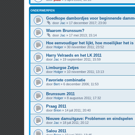
ONDERWERPEN
Goedkope dambordjes voor beginnende damm
door
Jac
» 17 december 2017; 23:00
Waarom Brunssum?
door
Jac
» 17 mei 2013; 15:14
Hoe eenvoudiger het lijkt, hoe moeilijker het is
door
Holger
» 30 november 2011; 23:52
Harry Velraeds en het LK 2011
door
Jac
» 19 september 2011; 15:59
Limburgse Zetjes
door
Holger
» 10 november 2011; 13:13
Favoriete combinatie
door
Bert
» 6 december 2006; 11:53
Brunssum 2011
door
Holger
» 8 augustus 2011; 17:32
Praag 2011
door
Brion
» 14 juli 2011; 20:40
Nieuwe damuitgave: Problemen en eindspelen
door
Jac
» 18 juli 2011; 20:12
Salou 2011