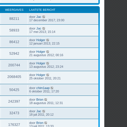
WEERGAVES
LAATSTE BERICHT
door
Jac
88211
17 december 2017; 23:00
door
Jac
58933
17 mei 2013; 15:14
door
Holger
86412
12 januari 2013; 22:15
door
Holger
52942
21 augustus 2012; 00:16
door
Holger
200744
13 augustus 2012; 23:24
door
Holger
2068405
25 oktober 2011; 20:21
door
chim1aap
50425
6 oktober 2011; 17:20
door
Brion
242397
18 augustus 2011; 12:31
door
Jac
32473
18 juli 2011; 20:12
door
Brion
176327
13 juli 2011; 13:33