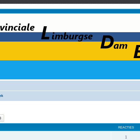
ek
k
Uitgebreid zoeken
REACTIES
1