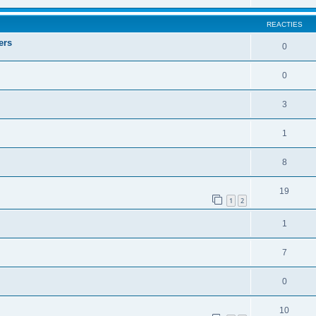
REACTIES
ers
0
0
3
1
8
19
1
2
1
7
0
10