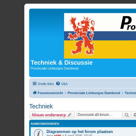
Techniek & Discussie
Provinciale Limburgse Dambond
Snelle links
V&A
Forumoverzicht
Provinciale Limburgse Dambond
Techni
Techniek
Zoe
Nieuw onderwerp
AANKONDIGINGEN
Diagrammen op het forum plaatsen
door
pldb
» 5 april 2006; 10:10