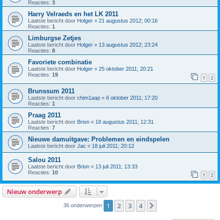
Reacties:
3
Harry Velraeds en het LK 2011
Laatste bericht door
Holger
«
21 augustus 2012; 00:16
Reacties:
1
Limburgse Zetjes
Laatste bericht door
Holger
«
13 augustus 2012; 23:24
Reacties:
8
Favoriete combinatie
Laatste bericht door
Holger
«
25 oktober 2011; 20:21
Reacties:
19
1
2
Brunssum 2011
Laatste bericht door
chim1aap
«
6 oktober 2011; 17:20
Reacties:
1
Praag 2011
Laatste bericht door
Brion
«
18 augustus 2011; 12:31
Reacties:
7
Nieuwe damuitgave: Problemen en eindspelen
Laatste bericht door
Jac
«
18 juli 2011; 20:12
Salou 2011
Laatste bericht door
Brion
«
13 juli 2011; 13:33
Reacties:
10
1
2
Nieuw onderwerp
1
2
3
4
Volgende
36 onderwerpen