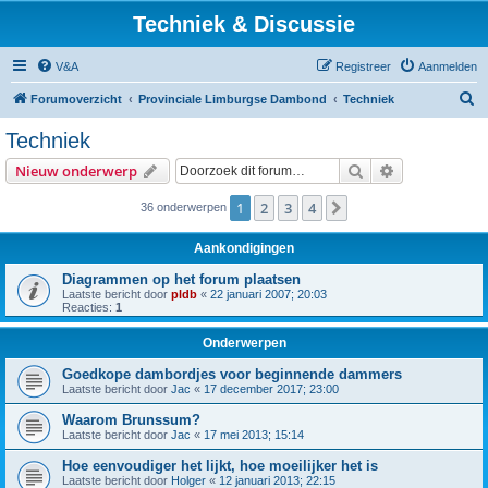
Techniek & Discussie
V&A
Registreer
Aanmelden
Z
Forumoverzicht
Provinciale Limburgse Dambond
Techniek
o
Techniek
e
Zoek
Uitgebreid z
Nieuw onderwerp
k
1
2
3
4
Volgende
36 onderwerpen
Aankondigingen
Diagrammen op het forum plaatsen
Laatste bericht door
pldb
«
22 januari 2007; 20:03
Reacties:
1
Onderwerpen
Goedkope dambordjes voor beginnende dammers
Laatste bericht door
Jac
«
17 december 2017; 23:00
Waarom Brunssum?
Laatste bericht door
Jac
«
17 mei 2013; 15:14
Hoe eenvoudiger het lijkt, hoe moeilijker het is
Laatste bericht door
Holger
«
12 januari 2013; 22:15