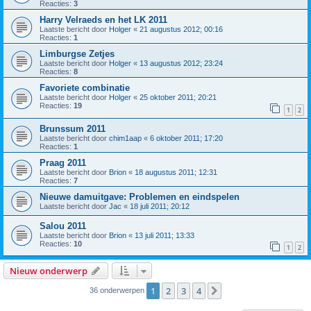
Reacties:
3
Harry Velraeds en het LK 2011
Laatste bericht door
Holger
«
21 augustus 2012; 00:16
Reacties:
1
Limburgse Zetjes
Laatste bericht door
Holger
«
13 augustus 2012; 23:24
Reacties:
8
Favoriete combinatie
Laatste bericht door
Holger
«
25 oktober 2011; 20:21
Reacties:
19
1
2
Brunssum 2011
Laatste bericht door
chim1aap
«
6 oktober 2011; 17:20
Reacties:
1
Praag 2011
Laatste bericht door
Brion
«
18 augustus 2011; 12:31
Reacties:
7
Nieuwe damuitgave: Problemen en eindspelen
Laatste bericht door
Jac
«
18 juli 2011; 20:12
Salou 2011
Laatste bericht door
Brion
«
13 juli 2011; 13:33
Reacties:
10
1
2
Nieuw onderwerp
1
2
3
4
Volgende
36 onderwerpen