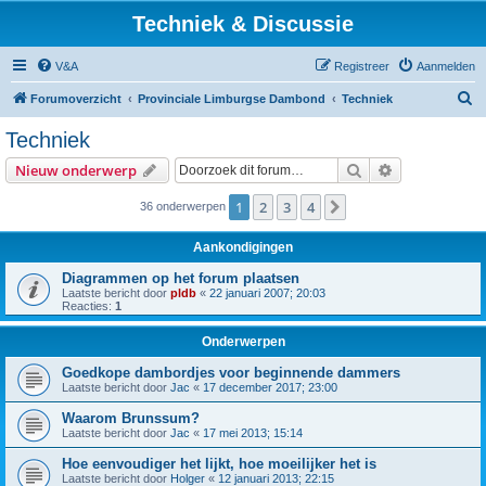
Techniek & Discussie
V&A
Registreer
Aanmelden
Z
Forumoverzicht
Provinciale Limburgse Dambond
Techniek
o
Techniek
e
Zoek
Uitgebreid z
Nieuw onderwerp
k
1
2
3
4
Volgende
36 onderwerpen
Aankondigingen
Diagrammen op het forum plaatsen
Laatste bericht door
pldb
«
22 januari 2007; 20:03
Reacties:
1
Onderwerpen
Goedkope dambordjes voor beginnende dammers
Laatste bericht door
Jac
«
17 december 2017; 23:00
Waarom Brunssum?
Laatste bericht door
Jac
«
17 mei 2013; 15:14
Hoe eenvoudiger het lijkt, hoe moeilijker het is
Laatste bericht door
Holger
«
12 januari 2013; 22:15