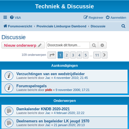
Techniek & Discussie
V&A
Registreer
Aanmelden
Z
Forumoverzicht
Provinciale Limburgse Dambond
Discussie
o
Discussie
e
Zoek
Uitgebreid z
Nieuw onderwerp
k
Pagina
1
van
11
1
2
3
4
5
11
Volgende
109 onderwerpen
…
Aankondigingen
Verzuchtingen van een wedstrijdleider
Laatste bericht door
Jac
«
4 november 2010; 21:45
Forumspelregels
Laatste bericht door
pldb
«
9 november 2006; 17:21
Onderwerpen
Damkalender KNDB 2020-2021
Laatste bericht door
Jac
«
4 februari 2020; 22:22
Deelnemers en begeleider LK jeugd 1970
Laatste bericht door
Jac
«
21 januari 2020; 20:13