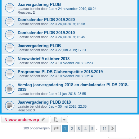
Jaarvergadering PLDB
Laatste bericht door
Jac
«
24 november 2019; 00:24
Reacties:
2
Damkalender PLDB 2019-2020
Laatste bericht door
Jac
«
24 juli 2019; 15:58
Damkalender PLDB 2019-2010
Laatste bericht door
Jac
«
24 juli 2019; 15:45
Jaarvergadering PLDB
Laatste bericht door
Jac
«
27 juni 2019; 17:31
Nieuwsbrief 9 oktober 2018
Laatste bericht door
Jac
«
10 oktober 2018; 23:23
Programma PLDB Clubcompetitie 2018-2019
Laatste bericht door
Jac
«
10 oktober 2018; 23:14
Verslag jaarvergadering 2018 en damkalender PLDB 2018-
2019
Laatste bericht door
Jac
«
11 juni 2018; 23:55
Jaarvergadering PLDB 2018
Laatste bericht door
Jac
«
30 mei 2018; 22:35
Reacties:
3
Nieuw onderwerp
Pagina
1
van
11
1
2
3
4
5
11
Volgende
109 onderwerpen
…