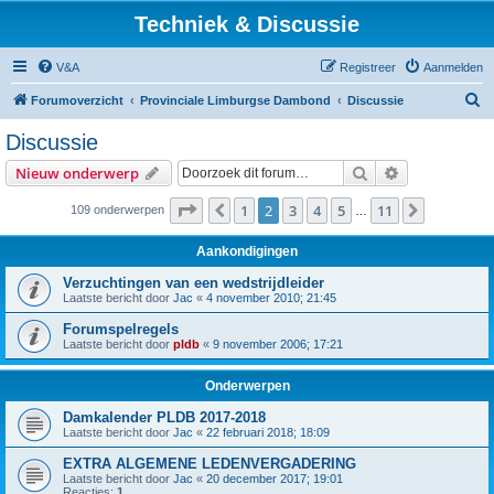
Techniek & Discussie
V&A
Registreer
Aanmelden
Z
Forumoverzicht
Provinciale Limburgse Dambond
Discussie
o
Discussie
e
Zoek
Uitgebreid z
Nieuw onderwerp
k
Pagina
2
van
11
1
2
3
4
5
11
Vorige
Volgende
109 onderwerpen
…
Aankondigingen
Verzuchtingen van een wedstrijdleider
Laatste bericht door
Jac
«
4 november 2010; 21:45
Forumspelregels
Laatste bericht door
pldb
«
9 november 2006; 17:21
Onderwerpen
Damkalender PLDB 2017-2018
Laatste bericht door
Jac
«
22 februari 2018; 18:09
EXTRA ALGEMENE LEDENVERGADERING
Laatste bericht door
Jac
«
20 december 2017; 19:01
Reacties:
1