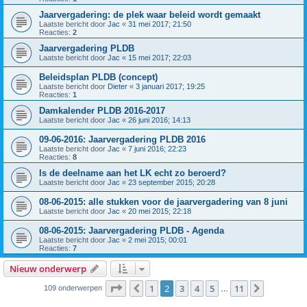
Jaarvergadering: de plek waar beleid wordt gemaakt
Laatste bericht door
Jac
«
31 mei 2017; 21:50
Reacties:
2
Jaarvergadering PLDB
Laatste bericht door
Jac
«
15 mei 2017; 22:03
Beleidsplan PLDB (concept)
Laatste bericht door
Dieter
«
3 januari 2017; 19:25
Reacties:
1
Damkalender PLDB 2016-2017
Laatste bericht door
Jac
«
26 juni 2016; 14:13
09-06-2016: Jaarvergadering PLDB 2016
Laatste bericht door
Jac
«
7 juni 2016; 22:23
Reacties:
8
Is de deelname aan het LK echt zo beroerd?
Laatste bericht door
Jac
«
23 september 2015; 20:28
08-06-2015: alle stukken voor de jaarvergadering van 8 juni
Laatste bericht door
Jac
«
20 mei 2015; 22:18
08-06-2015: Jaarvergadering PLDB - Agenda
Laatste bericht door
Jac
«
2 mei 2015; 00:01
Reacties:
7
Nieuw onderwerp
Pagina
2
van
11
1
2
3
4
5
11
Vorige
Volgende
109 onderwerpen
…