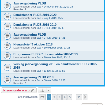
Jaarvergadering PLDB
Laatste bericht door
Jac
«
24 november 2019; 00:24
Reacties:
2
Damkalender PLDB 2019-2020
Laatste bericht door
Jac
«
24 juli 2019; 15:58
Damkalender PLDB 2019-2010
Laatste bericht door
Jac
«
24 juli 2019; 15:45
Jaarvergadering PLDB
Laatste bericht door
Jac
«
27 juni 2019; 17:31
Nieuwsbrief 9 oktober 2018
Laatste bericht door
Jac
«
10 oktober 2018; 23:23
Programma PLDB Clubcompetitie 2018-2019
Laatste bericht door
Jac
«
10 oktober 2018; 23:14
Verslag jaarvergadering 2018 en damkalender PLDB 2018-
2019
Laatste bericht door
Jac
«
11 juni 2018; 23:55
Jaarvergadering PLDB 2018
Laatste bericht door
Jac
«
30 mei 2018; 22:35
Reacties:
3
Nieuw onderwerp
Pagina
1
van
11
1
2
3
4
5
11
Volgende
109 onderwerpen
…