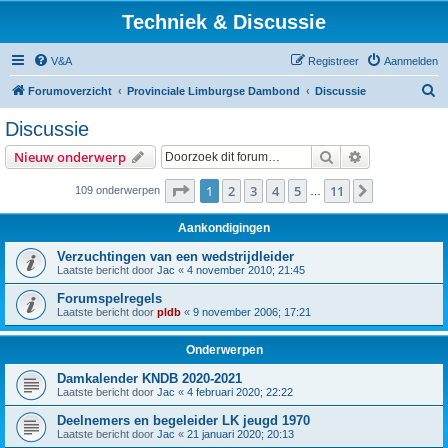
Techniek & Discussie
V&A
Registreer
Aanmelden
Z
Forumoverzicht
Provinciale Limburgse Dambond
Discussie
o
Discussie
e
Zoek
Uitgebreid z
Nieuw onderwerp
k
Pagina
1
van
11
1
2
3
4
5
11
Volgende
109 onderwerpen
…
Aankondigingen
Verzuchtingen van een wedstrijdleider
Laatste bericht door
Jac
«
4 november 2010; 21:45
Forumspelregels
Laatste bericht door
pldb
«
9 november 2006; 17:21
Onderwerpen
Damkalender KNDB 2020-2021
Laatste bericht door
Jac
«
4 februari 2020; 22:22
Deelnemers en begeleider LK jeugd 1970
Laatste bericht door
Jac
«
21 januari 2020; 20:13