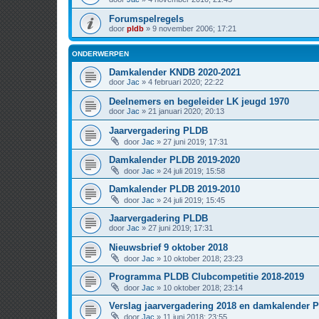
Forumspelregels
door
pldb
» 9 november 2006; 17:21
ONDERWERPEN
Damkalender KNDB 2020-2021
door
Jac
» 4 februari 2020; 22:22
Deelnemers en begeleider LK jeugd 1970
door
Jac
» 21 januari 2020; 20:13
Jaarvergadering PLDB
door
Jac
» 27 juni 2019; 17:31
Damkalender PLDB 2019-2020
door
Jac
» 24 juli 2019; 15:58
Damkalender PLDB 2019-2010
door
Jac
» 24 juli 2019; 15:45
Jaarvergadering PLDB
door
Jac
» 27 juni 2019; 17:31
Nieuwsbrief 9 oktober 2018
door
Jac
» 10 oktober 2018; 23:23
Programma PLDB Clubcompetitie 2018-2019
door
Jac
» 10 oktober 2018; 23:14
Verslag jaarvergadering 2018 en damkalender 
door
Jac
» 11 juni 2018; 23:55