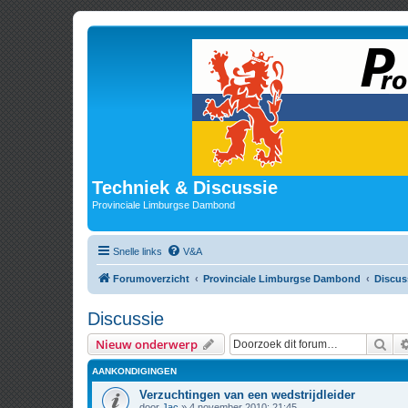
Techniek & Discussie
Provinciale Limburgse Dambond
Snelle links
V&A
Forumoverzicht
Provinciale Limburgse Dambond
Discus
Discussie
Zoe
Nieuw onderwerp
AANKONDIGINGEN
Verzuchtingen van een wedstrijdleider
door
Jac
» 4 november 2010; 21:45