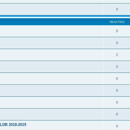
0
REACTIES
0
0
2
0
0
0
0
0
PLDB 2018-2019
0