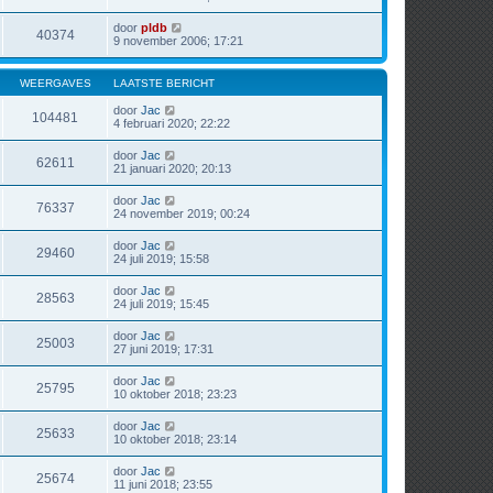
door
pldb
40374
9 november 2006; 17:21
WEERGAVES
LAATSTE BERICHT
door
Jac
104481
4 februari 2020; 22:22
door
Jac
62611
21 januari 2020; 20:13
door
Jac
76337
24 november 2019; 00:24
door
Jac
29460
24 juli 2019; 15:58
door
Jac
28563
24 juli 2019; 15:45
door
Jac
25003
27 juni 2019; 17:31
door
Jac
25795
10 oktober 2018; 23:23
door
Jac
25633
10 oktober 2018; 23:14
door
Jac
25674
11 juni 2018; 23:55