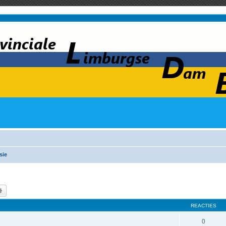
sie
k
Uitgebreid zoeken
REACTIES
0