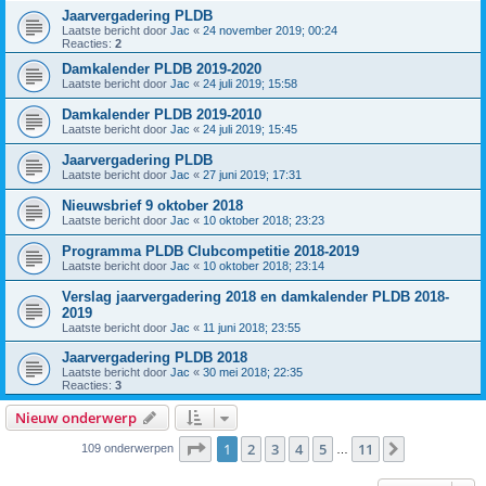
Jaarvergadering PLDB
Laatste bericht door
Jac
«
24 november 2019; 00:24
Reacties:
2
Damkalender PLDB 2019-2020
Laatste bericht door
Jac
«
24 juli 2019; 15:58
Damkalender PLDB 2019-2010
Laatste bericht door
Jac
«
24 juli 2019; 15:45
Jaarvergadering PLDB
Laatste bericht door
Jac
«
27 juni 2019; 17:31
Nieuwsbrief 9 oktober 2018
Laatste bericht door
Jac
«
10 oktober 2018; 23:23
Programma PLDB Clubcompetitie 2018-2019
Laatste bericht door
Jac
«
10 oktober 2018; 23:14
Verslag jaarvergadering 2018 en damkalender PLDB 2018-
2019
Laatste bericht door
Jac
«
11 juni 2018; 23:55
Jaarvergadering PLDB 2018
Laatste bericht door
Jac
«
30 mei 2018; 22:35
Reacties:
3
Nieuw onderwerp
Pagina
1
van
11
1
2
3
4
5
11
Volgende
109 onderwerpen
…