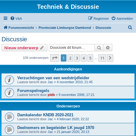
Techniek & Discussie
V&A
Registreer
Aanmelden
Z
Forumoverzicht
Provinciale Limburgse Dambond
Discussie
o
Discussie
e
Zoek
Uitgebreid z
Nieuw onderwerp
k
Pagina
1
van
11
1
2
3
4
5
11
Volgende
109 onderwerpen
…
Aankondigingen
Verzuchtingen van een wedstrijdleider
Laatste bericht door
Jac
«
4 november 2010; 21:45
Forumspelregels
Laatste bericht door
pldb
«
9 november 2006; 17:21
Onderwerpen
Damkalender KNDB 2020-2021
Laatste bericht door
Jac
«
4 februari 2020; 22:22
Deelnemers en begeleider LK jeugd 1970
Laatste bericht door
Jac
«
21 januari 2020; 20:13