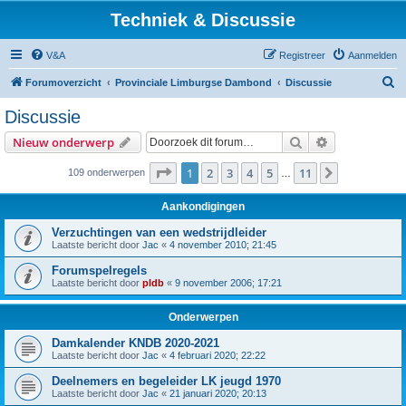
Techniek & Discussie
V&A
Registreer
Aanmelden
Z
Forumoverzicht
Provinciale Limburgse Dambond
Discussie
o
Discussie
e
Zoek
Uitgebreid z
Nieuw onderwerp
k
Pagina
1
van
11
1
2
3
4
5
11
Volgende
109 onderwerpen
…
Aankondigingen
Verzuchtingen van een wedstrijdleider
Laatste bericht door
Jac
«
4 november 2010; 21:45
Forumspelregels
Laatste bericht door
pldb
«
9 november 2006; 17:21
Onderwerpen
Damkalender KNDB 2020-2021
Laatste bericht door
Jac
«
4 februari 2020; 22:22
Deelnemers en begeleider LK jeugd 1970
Laatste bericht door
Jac
«
21 januari 2020; 20:13