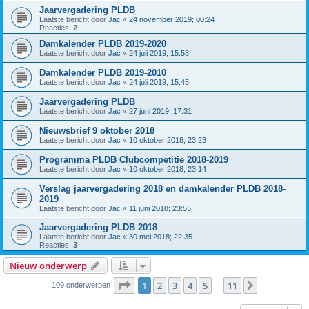
Jaarvergadering PLDB
Laatste bericht door
Jac
«
24 november 2019; 00:24
Reacties:
2
Damkalender PLDB 2019-2020
Laatste bericht door
Jac
«
24 juli 2019; 15:58
Damkalender PLDB 2019-2010
Laatste bericht door
Jac
«
24 juli 2019; 15:45
Jaarvergadering PLDB
Laatste bericht door
Jac
«
27 juni 2019; 17:31
Nieuwsbrief 9 oktober 2018
Laatste bericht door
Jac
«
10 oktober 2018; 23:23
Programma PLDB Clubcompetitie 2018-2019
Laatste bericht door
Jac
«
10 oktober 2018; 23:14
Verslag jaarvergadering 2018 en damkalender PLDB 2018-
2019
Laatste bericht door
Jac
«
11 juni 2018; 23:55
Jaarvergadering PLDB 2018
Laatste bericht door
Jac
«
30 mei 2018; 22:35
Reacties:
3
Nieuw onderwerp
Pagina
1
van
11
1
2
3
4
5
11
Volgende
109 onderwerpen
…