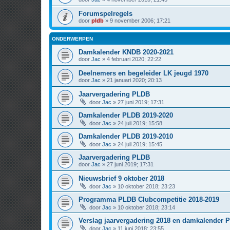
Forumspelregels
door
pldb
» 9 november 2006; 17:21
ONDERWERPEN
Damkalender KNDB 2020-2021
door
Jac
» 4 februari 2020; 22:22
Deelnemers en begeleider LK jeugd 1970
door
Jac
» 21 januari 2020; 20:13
Jaarvergadering PLDB
door
Jac
» 27 juni 2019; 17:31
Damkalender PLDB 2019-2020
door
Jac
» 24 juli 2019; 15:58
Damkalender PLDB 2019-2010
door
Jac
» 24 juli 2019; 15:45
Jaarvergadering PLDB
door
Jac
» 27 juni 2019; 17:31
Nieuwsbrief 9 oktober 2018
door
Jac
» 10 oktober 2018; 23:23
Programma PLDB Clubcompetitie 2018-2019
door
Jac
» 10 oktober 2018; 23:14
Verslag jaarvergadering 2018 en damkalender 
door
Jac
» 11 juni 2018; 23:55