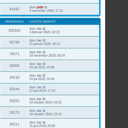
door
pldb
41042
9 november 2006; 17:21
WEERGAVES
LAATSTE BERICHT
door
Jac
106342
4 februari 2020; 22:22
door
Jac
63789
21 januari 2020; 20:13
door
Jac
78571
24 november 2019; 00:24
door
Jac
30004
24 juli 2019; 15:58
door
Jac
29110
24 juli 2019; 15:45
door
Jac
25544
27 juni 2019; 17:31
door
Jac
26331
10 oktober 2018; 23:23
door
Jac
26173
10 oktober 2018; 23:14
door
Jac
26211
11 juni 2018; 23:55