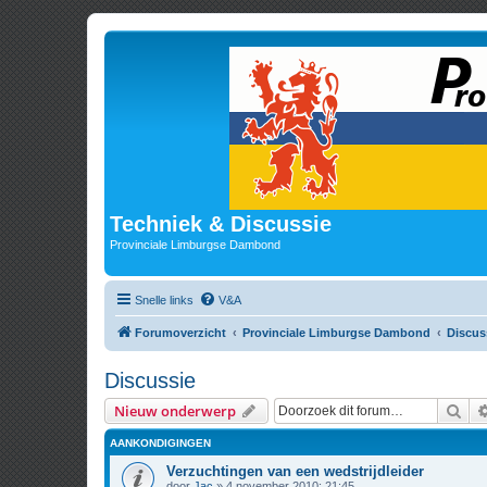
Techniek & Discussie
Provinciale Limburgse Dambond
Snelle links
V&A
Forumoverzicht
Provinciale Limburgse Dambond
Discus
Discussie
Zoe
Nieuw onderwerp
AANKONDIGINGEN
Verzuchtingen van een wedstrijdleider
door
Jac
» 4 november 2010; 21:45