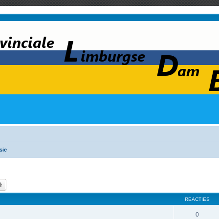
sie
k
Uitgebreid zoeken
REACTIES
0