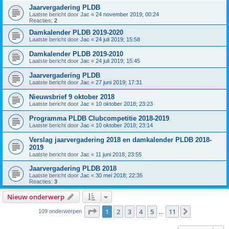
Jaarvergadering PLDB
Laatste bericht door
Jac
«
24 november 2019; 00:24
Reacties:
2
Damkalender PLDB 2019-2020
Laatste bericht door
Jac
«
24 juli 2019; 15:58
Damkalender PLDB 2019-2010
Laatste bericht door
Jac
«
24 juli 2019; 15:45
Jaarvergadering PLDB
Laatste bericht door
Jac
«
27 juni 2019; 17:31
Nieuwsbrief 9 oktober 2018
Laatste bericht door
Jac
«
10 oktober 2018; 23:23
Programma PLDB Clubcompetitie 2018-2019
Laatste bericht door
Jac
«
10 oktober 2018; 23:14
Verslag jaarvergadering 2018 en damkalender PLDB 2018-
2019
Laatste bericht door
Jac
«
11 juni 2018; 23:55
Jaarvergadering PLDB 2018
Laatste bericht door
Jac
«
30 mei 2018; 22:35
Reacties:
3
Nieuw onderwerp
Pagina
1
van
11
1
2
3
4
5
11
Volgende
109 onderwerpen
…