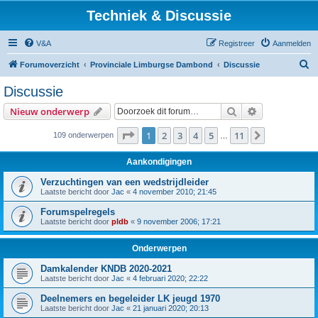
Techniek & Discussie
V&A
Registreer
Aanmelden
Z
Forumoverzicht
Provinciale Limburgse Dambond
Discussie
o
Discussie
e
Zoek
Uitgebreid z
Nieuw onderwerp
k
Pagina
1
van
11
1
2
3
4
5
11
Volgende
109 onderwerpen
…
Aankondigingen
Verzuchtingen van een wedstrijdleider
Laatste bericht door
Jac
«
4 november 2010; 21:45
Forumspelregels
Laatste bericht door
pldb
«
9 november 2006; 17:21
Onderwerpen
Damkalender KNDB 2020-2021
Laatste bericht door
Jac
«
4 februari 2020; 22:22
Deelnemers en begeleider LK jeugd 1970
Laatste bericht door
Jac
«
21 januari 2020; 20:13