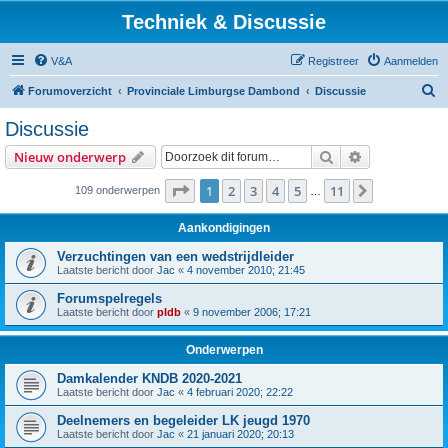
Techniek & Discussie
V&A
Registreer
Aanmelden
Z
Forumoverzicht
Provinciale Limburgse Dambond
Discussie
o
Discussie
e
Zoek
Uitgebreid z
Nieuw onderwerp
k
Pagina
1
van
11
1
2
3
4
5
11
Volgende
109 onderwerpen
…
Aankondigingen
Verzuchtingen van een wedstrijdleider
Laatste bericht door
Jac
«
4 november 2010; 21:45
Forumspelregels
Laatste bericht door
pldb
«
9 november 2006; 17:21
Onderwerpen
Damkalender KNDB 2020-2021
Laatste bericht door
Jac
«
4 februari 2020; 22:22
Deelnemers en begeleider LK jeugd 1970
Laatste bericht door
Jac
«
21 januari 2020; 20:13