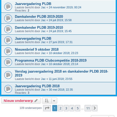
Jaarvergadering PLDB
Laatste bericht door
Jac
«
24 november 2019; 00:24
Reacties:
2
Damkalender PLDB 2019-2020
Laatste bericht door
Jac
«
24 juli 2019; 15:58
Damkalender PLDB 2019-2010
Laatste bericht door
Jac
«
24 juli 2019; 15:45
Jaarvergadering PLDB
Laatste bericht door
Jac
«
27 juni 2019; 17:31
Nieuwsbrief 9 oktober 2018
Laatste bericht door
Jac
«
10 oktober 2018; 23:23
Programma PLDB Clubcompetitie 2018-2019
Laatste bericht door
Jac
«
10 oktober 2018; 23:14
Verslag jaarvergadering 2018 en damkalender PLDB 2018-
2019
Laatste bericht door
Jac
«
11 juni 2018; 23:55
Jaarvergadering PLDB 2018
Laatste bericht door
Jac
«
30 mei 2018; 22:35
Reacties:
3
Nieuw onderwerp
Pagina
1
van
11
1
2
3
4
5
11
Volgende
109 onderwerpen
…