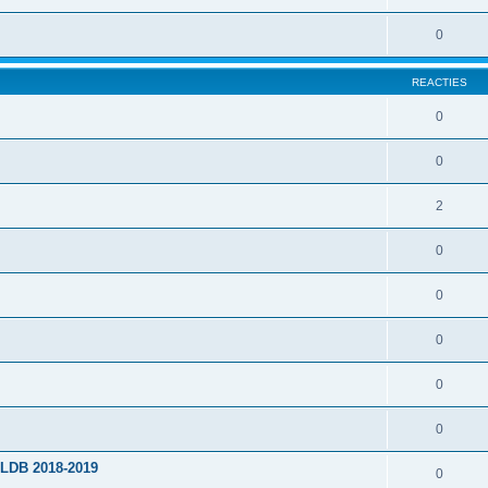
0
REACTIES
0
0
2
0
0
0
0
0
PLDB 2018-2019
0