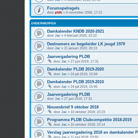
Forumspelregels
door
pldb
» 9 november 2006; 17:21
ONDERWERPEN
Damkalender KNDB 2020-2021
door
Jac
» 4 februari 2020; 22:22
Deelnemers en begeleider LK jeugd 1970
door
Jac
» 21 januari 2020; 20:13
Jaarvergadering PLDB
door
Jac
» 27 juni 2019; 17:31
Damkalender PLDB 2019-2020
door
Jac
» 24 juli 2019; 15:58
Damkalender PLDB 2019-2010
door
Jac
» 24 juli 2019; 15:45
Jaarvergadering PLDB
door
Jac
» 27 juni 2019; 17:31
Nieuwsbrief 9 oktober 2018
door
Jac
» 10 oktober 2018; 23:23
Programma PLDB Clubcompetitie 2018-2019
door
Jac
» 10 oktober 2018; 23:14
Verslag jaarvergadering 2018 en damkalender 
door
Jac
» 11 juni 2018; 23:55