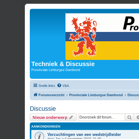
Techniek & Discussie
Provinciale Limburgse Dambond
Snelle links
V&A
Forumoverzicht
Provinciale Limburgse Dambond
Discus
Discussie
Zoe
Nieuw onderwerp
AANKONDIGINGEN
Verzuchtingen van een wedstrijdleider
door
Jac
» 4 november 2010; 21:45