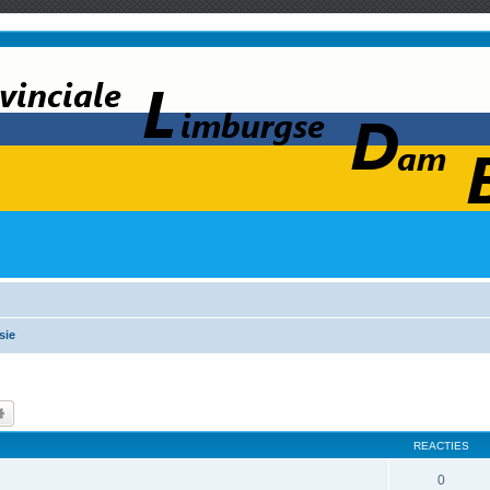
sie
k
Uitgebreid zoeken
REACTIES
0