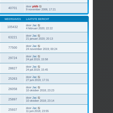
door
pldb
40701
9 november 2006; 17:21
WEERGAVES
LAATSTE BERICHT
door
Jac
105432
4 februari 2020; 22:22
door
Jac
63221
21 januari 2020; 20:13
door
Jac
77500
24 november 2019; 00:24
door
Jac
29724
24 juli 2019; 15:58
door
Jac
28827
24 juli 2019; 15:45
door
Jac
25263
27 juni 2019; 17:31
door
Jac
26058
10 oktober 2018; 23:23
door
Jac
25897
10 oktober 2018; 23:14
door
Jac
25937
11 juni 2018; 23:55