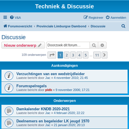
Techniek & Discussie
V&A
Registreer
Aanmelden
Z
Forumoverzicht
Provinciale Limburgse Dambond
Discussie
o
Discussie
e
Zoek
Uitgebreid z
Nieuw onderwerp
k
Pagina
1
van
11
1
2
3
4
5
11
Volgende
109 onderwerpen
…
Aankondigingen
Verzuchtingen van een wedstrijdleider
Laatste bericht door
Jac
«
4 november 2010; 21:45
Forumspelregels
Laatste bericht door
pldb
«
9 november 2006; 17:21
Onderwerpen
Damkalender KNDB 2020-2021
Laatste bericht door
Jac
«
4 februari 2020; 22:22
Deelnemers en begeleider LK jeugd 1970
Laatste bericht door
Jac
«
21 januari 2020; 20:13