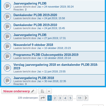
Jaarvergadering PLDB
Laatste bericht door
Jac
«
24 november 2019; 00:24
Reacties:
2
Damkalender PLDB 2019-2020
Laatste bericht door
Jac
«
24 juli 2019; 15:58
Damkalender PLDB 2019-2010
Laatste bericht door
Jac
«
24 juli 2019; 15:45
Jaarvergadering PLDB
Laatste bericht door
Jac
«
27 juni 2019; 17:31
Nieuwsbrief 9 oktober 2018
Laatste bericht door
Jac
«
10 oktober 2018; 23:23
Programma PLDB Clubcompetitie 2018-2019
Laatste bericht door
Jac
«
10 oktober 2018; 23:14
Verslag jaarvergadering 2018 en damkalender PLDB 2018-
2019
Laatste bericht door
Jac
«
11 juni 2018; 23:55
Jaarvergadering PLDB 2018
Laatste bericht door
Jac
«
30 mei 2018; 22:35
Reacties:
3
Nieuw onderwerp
Pagina
1
van
11
1
2
3
4
5
11
Volgende
109 onderwerpen
…