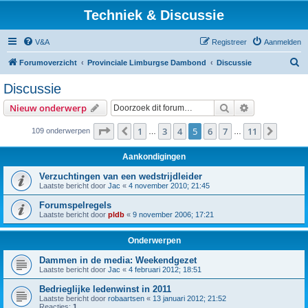
Techniek & Discussie
V&A
Registreer
Aanmelden
Z
Forumoverzicht
Provinciale Limburgse Dambond
Discussie
o
Discussie
e
Zoek
Uitgebreid z
Nieuw onderwerp
k
Pagina
5
van
11
1
3
4
5
6
7
11
Vorige
Volge
109 onderwerpen
…
…
Aankondigingen
Verzuchtingen van een wedstrijdleider
Laatste bericht door
Jac
«
4 november 2010; 21:45
Forumspelregels
Laatste bericht door
pldb
«
9 november 2006; 17:21
Onderwerpen
Dammen in de media: Weekendgezet
Laatste bericht door
Jac
«
4 februari 2012; 18:51
Bedrieglijke ledenwinst in 2011
Laatste bericht door
robaartsen
«
13 januari 2012; 21:52
Reacties:
1