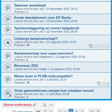
Dammen wereldwijd
Laatste bericht door
Jac
«
23 december 2011; 16:12
Reacties:
1
Eerste damdiploma's voor DV Becha
Laatste bericht door
Jac
«
22 december 2011; 20:45
Sportverslaggeving en correct taalgebruik
Laatste bericht door
Jac
«
22 november 2011; 00:39
Limburgs kampioenschap!?
Laatste bericht door
Jac
«
27 augustus 2011; 21:57
Reacties:
30
1
2
3
4
Kampioenschap voor super-senioren?
Laatste bericht door
robaartsen
«
13 augustus 2011; 07:24
Reacties:
6
Brunssum 2011
Laatste bericht door
Holger
«
11 augustus 2011; 22:46
Nieuw leven in PLDB-clubcompetitie?
Laatste bericht door
Jac
«
1 juli 2011; 23:17
Reacties:
18
1
2
Grote gebeurtenissen werpen hun schaduw vooruit
Laatste bericht door
Jac
«
17 juni 2011; 20:32
Reacties:
4
Nieuw onderwerp
Pagina
5
van
11
1
3
4
5
6
7
11
109 onderwerpen
…
…