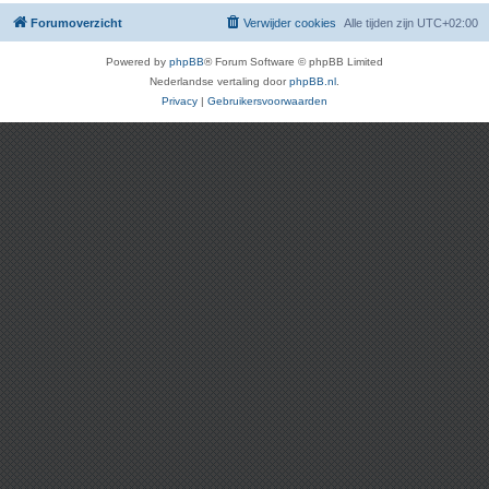
Forumoverzicht
Verwijder cookies
Alle tijden zijn
UTC+02:00
Powered by
phpBB
® Forum Software © phpBB Limited
Nederlandse vertaling door
phpBB.nl
.
Privacy
|
Gebruikersvoorwaarden