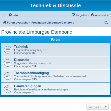
Techniek & Discussie
V&A
Registreer
Aanmelden
Z
Forumoverzicht
Provinciale Limburgse Dambond
o
Provinciale Limburgse Dambond
e
Forum
k
Techniek
Fragmenten, analyses, e.d.
Onderwerpen:
37
Discussie
Suggesties, ideeën, visies, e.d.
Onderwerpen:
111
Toernooiaankondiging
Toernooien in Limburg, rest van Nederland en Internationaal
Onderwerpen:
213
Damverenigingen
Berichten of meldingen van damverenigingen.
Onderwerpen:
2
Ga naar