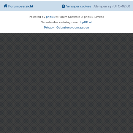
Forumoverzicht
Verwijder cookies
Alle tijden zijn
UTC+02:00
Powered by
phpBB
® Forum Software © phpBB Limited
Nederlandse vertaling door
phpBB.nl
.
Privacy
|
Gebruikersvoorwaarden