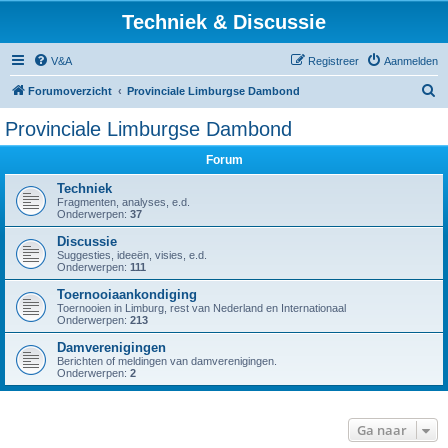
Techniek & Discussie
V&A
Registreer
Aanmelden
Z
Forumoverzicht
Provinciale Limburgse Dambond
o
Provinciale Limburgse Dambond
e
Forum
k
Techniek
Fragmenten, analyses, e.d.
Onderwerpen:
37
Discussie
Suggesties, ideeën, visies, e.d.
Onderwerpen:
111
Toernooiaankondiging
Toernooien in Limburg, rest van Nederland en Internationaal
Onderwerpen:
213
Damverenigingen
Berichten of meldingen van damverenigingen.
Onderwerpen:
2
Ga naar