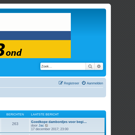
Zoek
Uitgebreid zoeken
Registreer
Aanmelden
BERICHTEN
LAATSTE BERICHT
Goedkope dambordjes voor begi…
263
B
door
Jac
e
17 december 2017; 23:00
k