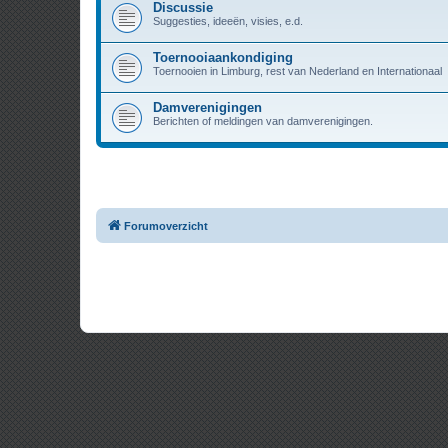
Discussie
Suggesties, ideeën, visies, e.d.
Toernooiaankondiging
Toernooien in Limburg, rest van Nederland en Internationaal
Damverenigingen
Berichten of meldingen van damverenigingen.
Forumoverzicht