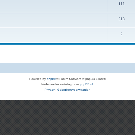
111
213
2
Powered by
phpBB
® Forum Software © phpBB Limited
Nederlandse vertaling door
phpBB.nl
.
Privacy
|
Gebruikersvoorwaarden