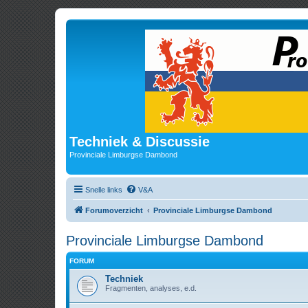
Techniek & Discussie
Provinciale Limburgse Dambond
Snelle links
V&A
Forumoverzicht
Provinciale Limburgse Dambond
Provinciale Limburgse Dambond
FORUM
Techniek
Fragmenten, analyses, e.d.