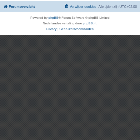
Forumoverzicht
Verwijder cookies
Alle tijden zijn
UTC+02:00
Powered by
phpBB
® Forum Software © phpBB Limited
Nederlandse vertaling door
phpBB.nl
.
Privacy
|
Gebruikersvoorwaarden