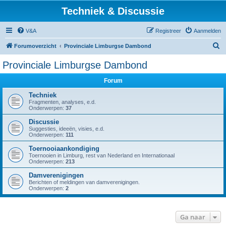
Techniek & Discussie
V&A
Registreer
Aanmelden
Z
Forumoverzicht
Provinciale Limburgse Dambond
o
Provinciale Limburgse Dambond
e
Forum
k
Techniek
Fragmenten, analyses, e.d.
Onderwerpen:
37
Discussie
Suggesties, ideeën, visies, e.d.
Onderwerpen:
111
Toernooiaankondiging
Toernooien in Limburg, rest van Nederland en Internationaal
Onderwerpen:
213
Damverenigingen
Berichten of meldingen van damverenigingen.
Onderwerpen:
2
Ga naar