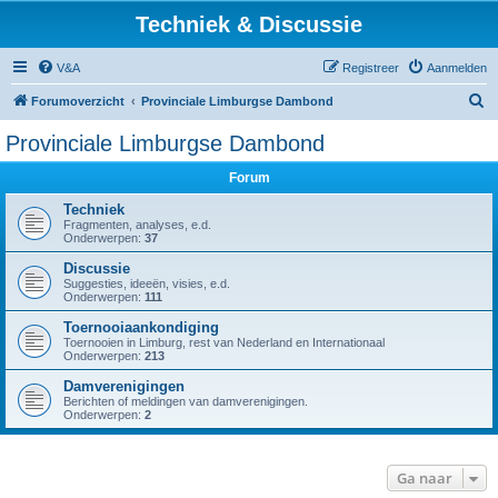
Techniek & Discussie
V&A
Registreer
Aanmelden
Z
Forumoverzicht
Provinciale Limburgse Dambond
o
Provinciale Limburgse Dambond
e
Forum
k
Techniek
Fragmenten, analyses, e.d.
Onderwerpen:
37
Discussie
Suggesties, ideeën, visies, e.d.
Onderwerpen:
111
Toernooiaankondiging
Toernooien in Limburg, rest van Nederland en Internationaal
Onderwerpen:
213
Damverenigingen
Berichten of meldingen van damverenigingen.
Onderwerpen:
2
Ga naar