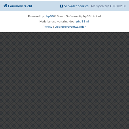
Forumoverzicht
Verwijder cookies
Alle tijden zijn
UTC+02:00
Powered by
phpBB
® Forum Software © phpBB Limited
Nederlandse vertaling door
phpBB.nl
.
Privacy
|
Gebruikersvoorwaarden