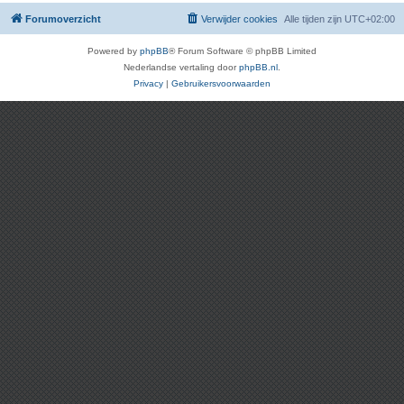
Forumoverzicht
Verwijder cookies
Alle tijden zijn
UTC+02:00
Powered by
phpBB
® Forum Software © phpBB Limited
Nederlandse vertaling door
phpBB.nl
.
Privacy
|
Gebruikersvoorwaarden