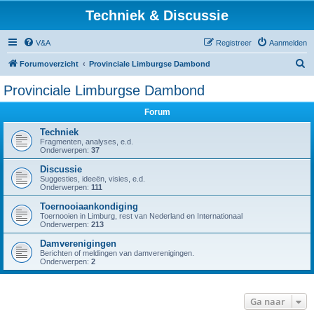
Techniek & Discussie
V&A
Registreer
Aanmelden
Z
Forumoverzicht
Provinciale Limburgse Dambond
o
Provinciale Limburgse Dambond
e
Forum
k
Techniek
Fragmenten, analyses, e.d.
Onderwerpen:
37
Discussie
Suggesties, ideeën, visies, e.d.
Onderwerpen:
111
Toernooiaankondiging
Toernooien in Limburg, rest van Nederland en Internationaal
Onderwerpen:
213
Damverenigingen
Berichten of meldingen van damverenigingen.
Onderwerpen:
2
Ga naar