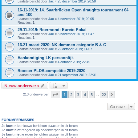
Laatste bericht door
Jac
«
25 december 2019; 20:58
16-11-2019: 14. Saarbrücken Open draughts tournament 64
and 100
Laatste bericht door
Jac
«
4 november 2019; 20:05
Reacties:
1
29-11-2019: Roermond: Eureio Pokal
Laatste bericht door
Jac
«
3 november 2019; 17:47
Reacties:
1
16-21 maart 2020: NK dammen categorie B & C
Laatste bericht door
Jac
«
22 oktober 2019; 14:07
Aankondiging LK persoonlijk
Laatste bericht door
Jac
«
4 oktober 2019; 22:49
Rooster PLDB-competitie 2019-2020
Laatste bericht door
Jac
«
21 september 2019; 22:31
Nieuw onderwerp
Pagina
1
van
22
1
2
3
4
5
22
Volgende
213 onderwerpen
…
Ga naar
FORUMPERMISSIES
Je
kunt niet
nieuwe berichten plaatsen in dit forum
Je
kunt niet
reageren op onderwerpen in dit forum
Je
kunt niet
je eigen berichten wijzigen in dit forum