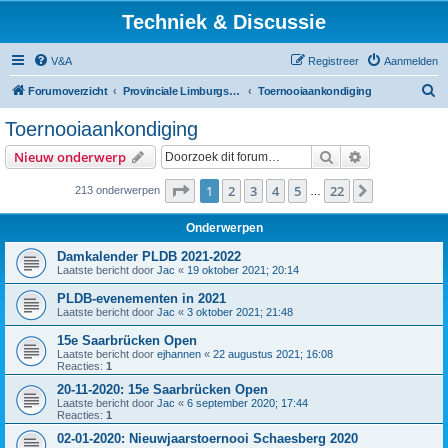
Techniek & Discussie
V&A
Registreer
Aanmelden
Z
Forumoverzicht
Provinciale Limburgse Dambond
Toernooiaankondiging
o
Toernooiaankondiging
e
Zoek
Uitgebreid z
Nieuw onderwerp
k
Pagina
1
van
22
1
2
3
4
5
22
Volgende
213 onderwerpen
…
Onderwerpen
Damkalender PLDB 2021-2022
Laatste bericht door
Jac
«
19 oktober 2021; 20:14
PLDB-evenementen in 2021
Laatste bericht door
Jac
«
3 oktober 2021; 21:48
15e Saarbrücken Open
Laatste bericht door
ejhannen
«
22 augustus 2021; 16:08
Reacties:
1
20-11-2020: 15e Saarbrücken Open
Laatste bericht door
Jac
«
6 september 2020; 17:44
Reacties:
1
02-01-2020: Nieuwjaarstoernooi Schaesberg 2020