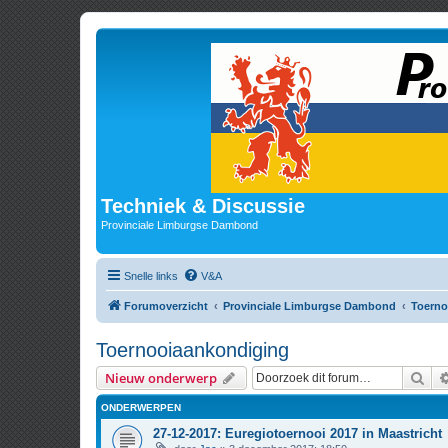
Techniek & Discussie
Provinciale Limburgse Dambond
Snelle links
V&A
Forumoverzicht
Provinciale Limburgse Dambond
Toerno
Toernooiaankondiging
Zoe
Nieuw onderwerp
ONDERWERPEN
27-12-2017: Euregiotoernooi 2017 in Maastricht