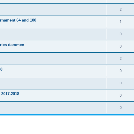
2
urnament 64 and 100
1
0
Fries dammen
0
2
18
0
0
 2017-2018
0
0