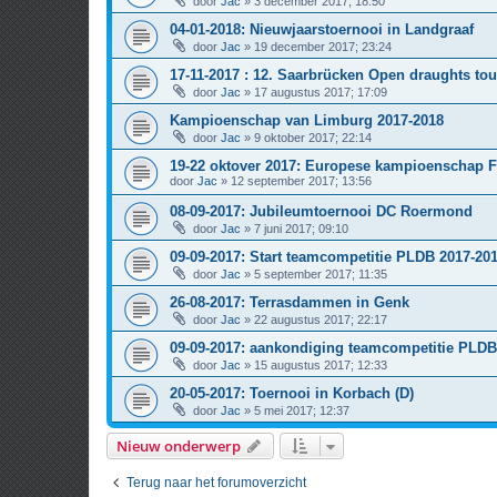
door
Jac
» 3 december 2017; 18:50
04-01-2018: Nieuwjaarstoernooi in Landgraaf
door
Jac
» 19 december 2017; 23:24
17-11-2017 : 12. Saarbrücken Open draughts to
door
Jac
» 17 augustus 2017; 17:09
Kampioenschap van Limburg 2017-2018
door
Jac
» 9 oktober 2017; 22:14
19-22 oktover 2017: Europese kampioenschap 
door
Jac
» 12 september 2017; 13:56
08-09-2017: Jubileumtoernooi DC Roermond
door
Jac
» 7 juni 2017; 09:10
09-09-2017: Start teamcompetitie PLDB 2017-20
door
Jac
» 5 september 2017; 11:35
26-08-2017: Terrasdammen in Genk
door
Jac
» 22 augustus 2017; 22:17
09-09-2017: aankondiging teamcompetitie PLDB
door
Jac
» 15 augustus 2017; 12:33
20-05-2017: Toernooi in Korbach (D)
door
Jac
» 5 mei 2017; 12:37
Nieuw onderwerp
Terug naar het forumoverzicht