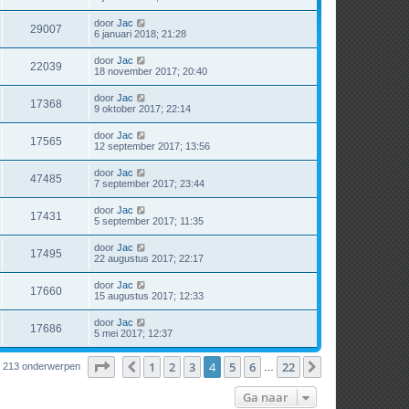
door
Jac
29007
6 januari 2018; 21:28
door
Jac
22039
18 november 2017; 20:40
door
Jac
17368
9 oktober 2017; 22:14
door
Jac
17565
12 september 2017; 13:56
door
Jac
47485
7 september 2017; 23:44
door
Jac
17431
5 september 2017; 11:35
door
Jac
17495
22 augustus 2017; 22:17
door
Jac
17660
15 augustus 2017; 12:33
door
Jac
17686
5 mei 2017; 12:37
Pagina
4
van
22
1
2
3
4
5
6
22
Vorige
Volgende
213 onderwerpen
…
Ga naar