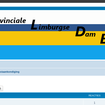
oiaankondiging
k
Uitgebreid zoeken
REACTIES
1