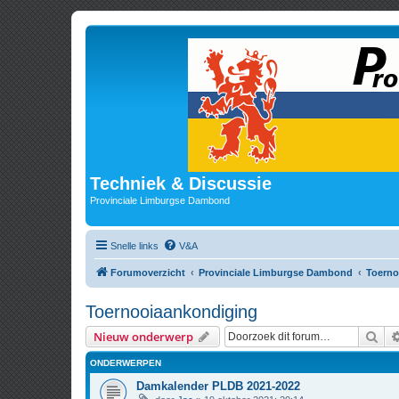
Techniek & Discussie
Provinciale Limburgse Dambond
Snelle links
V&A
Forumoverzicht
Provinciale Limburgse Dambond
Toerno
Toernooiaankondiging
Zoe
Nieuw onderwerp
ONDERWERPEN
Damkalender PLDB 2021-2022