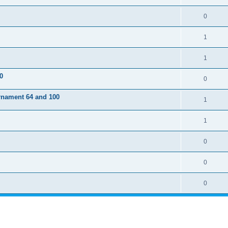
0
1
1
0
0
rnament 64 and 100
1
1
0
0
0