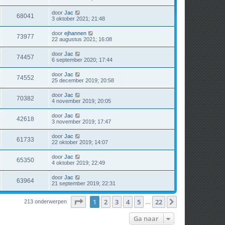
door
Jac
68041
3 oktober 2021; 21:48
door
ejhannen
73977
22 augustus 2021; 16:08
door
Jac
74457
6 september 2020; 17:44
door
Jac
74552
25 december 2019; 20:58
door
Jac
70382
4 november 2019; 20:05
door
Jac
42618
3 november 2019; 17:47
door
Jac
61733
22 oktober 2019; 14:07
door
Jac
65350
4 oktober 2019; 22:49
door
Jac
63964
21 september 2019; 22:31
Pagina
1
van
22
1
2
3
4
5
22
Volgende
213 onderwerpen
…
Ga naar