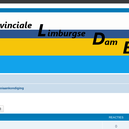
oiaankondiging
k
Uitgebreid zoeken
REACTIES
0