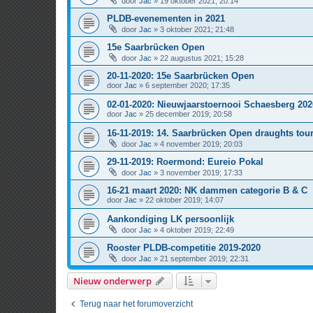
door
Jac
» 19 oktober 2021; 20:14
PLDB-evenementen in 2021
door
Jac
» 3 oktober 2021; 21:48
15e Saarbrücken Open
door
Jac
» 22 augustus 2021; 15:28
20-11-2020: 15e Saarbrücken Open
door
Jac
» 6 september 2020; 17:35
02-01-2020: Nieuwjaarstoernooi Schaesberg 202
door
Jac
» 25 december 2019; 20:58
16-11-2019: 14. Saarbrücken Open draughts tou
door
Jac
» 4 november 2019; 20:03
29-11-2019: Roermond: Eureio Pokal
door
Jac
» 3 november 2019; 17:33
16-21 maart 2020: NK dammen categorie B & C
door
Jac
» 22 oktober 2019; 14:07
Aankondiging LK persoonlijk
door
Jac
» 4 oktober 2019; 22:49
Rooster PLDB-competitie 2019-2020
door
Jac
» 21 september 2019; 22:31
Nieuw onderwerp
Terug naar het forumoverzicht