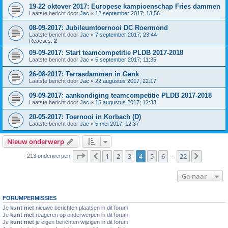
19-22 oktover 2017: Europese kampioenschap Fries dammen
Laatste bericht door
Jac
«
12 september 2017; 13:56
08-09-2017: Jubileumtoernooi DC Roermond
Laatste bericht door
Jac
«
7 september 2017; 23:44
Reacties:
2
09-09-2017: Start teamcompetitie PLDB 2017-2018
Laatste bericht door
Jac
«
5 september 2017; 11:35
26-08-2017: Terrasdammen in Genk
Laatste bericht door
Jac
«
22 augustus 2017; 22:17
09-09-2017: aankondiging teamcompetitie PLDB 2017-2018
Laatste bericht door
Jac
«
15 augustus 2017; 12:33
20-05-2017: Toernooi in Korbach (D)
Laatste bericht door
Jac
«
5 mei 2017; 12:37
Nieuw onderwerp
Pagina
4
van
22
1
2
3
4
5
6
22
Vorige
Volgen
213 onderwerpen
…
Ga naar
FORUMPERMISSIES
Je
kunt niet
nieuwe berichten plaatsen in dit forum
Je
kunt niet
reageren op onderwerpen in dit forum
Je
kunt niet
je eigen berichten wijzigen in dit forum