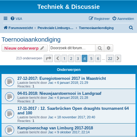
Techniek & Discussie
V&A
Registreer
Aanmelden
Z
Forumoverzicht
Provinciale Limburgse Dambond
Toernooiaankondiging
o
Toernooiaankondiging
e
Zoek
Uitgebreid z
Nieuw onderwerp
k
Pagina
4
van
22
1
2
3
4
5
6
22
Vorige
Volgen
213 onderwerpen
…
Onderwerpen
27-12-2017: Euregiotoernooi 2017 in Maastricht
Laatste bericht door
Jac
«
6 januari 2018; 21:29
Reacties:
1
04-01-2018: Nieuwjaarstoernooi in Landgraaf
Laatste bericht door
Jac
«
6 januari 2018; 21:28
Reacties:
2
17-11-2017 : 12. Saarbrücken Open draughts tournament 64
and 100
Laatste bericht door
Jac
«
18 november 2017; 20:40
Reacties:
1
Kampioenschap van Limburg 2017-2018
Laatste bericht door
Jac
«
9 oktober 2017; 22:14