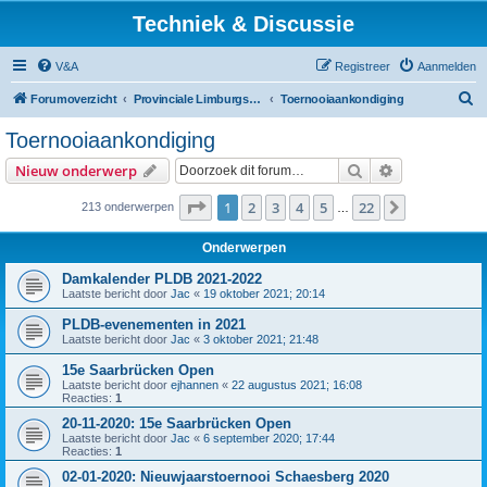
Techniek & Discussie
V&A
Registreer
Aanmelden
Z
Forumoverzicht
Provinciale Limburgse Dambond
Toernooiaankondiging
o
Toernooiaankondiging
e
Zoek
Uitgebreid z
Nieuw onderwerp
k
Pagina
1
van
22
1
2
3
4
5
22
Volgende
213 onderwerpen
…
Onderwerpen
Damkalender PLDB 2021-2022
Laatste bericht door
Jac
«
19 oktober 2021; 20:14
PLDB-evenementen in 2021
Laatste bericht door
Jac
«
3 oktober 2021; 21:48
15e Saarbrücken Open
Laatste bericht door
ejhannen
«
22 augustus 2021; 16:08
Reacties:
1
20-11-2020: 15e Saarbrücken Open
Laatste bericht door
Jac
«
6 september 2020; 17:44
Reacties:
1
02-01-2020: Nieuwjaarstoernooi Schaesberg 2020