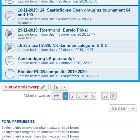
Laatste bericht door
Jac
«
25 december 2019; 20:58
16-11-2019: 14. Saarbrücken Open draughts tournament 64
and 100
Laatste bericht door
Jac
«
4 november 2019; 20:05
Reacties:
1
29-11-2019: Roermond: Eureio Pokal
Laatste bericht door
Jac
«
3 november 2019; 17:47
Reacties:
1
16-21 maart 2020: NK dammen categorie B & C
Laatste bericht door
Jac
«
22 oktober 2019; 14:07
Aankondiging LK persoonlijk
Laatste bericht door
Jac
«
4 oktober 2019; 22:49
Rooster PLDB-competitie 2019-2020
Laatste bericht door
Jac
«
21 september 2019; 22:31
Nieuw onderwerp
Pagina
1
van
22
1
2
3
4
5
22
Volgende
213 onderwerpen
…
Ga naar
FORUMPERMISSIES
Je
kunt niet
nieuwe berichten plaatsen in dit forum
Je
kunt niet
reageren op onderwerpen in dit forum
Je
kunt niet
je eigen berichten wijzigen in dit forum