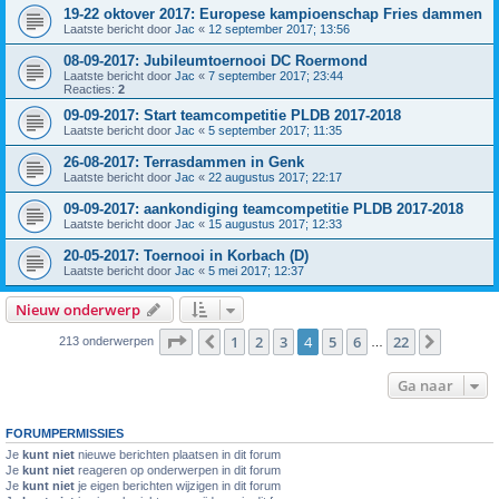
19-22 oktover 2017: Europese kampioenschap Fries dammen
Laatste bericht door
Jac
«
12 september 2017; 13:56
08-09-2017: Jubileumtoernooi DC Roermond
Laatste bericht door
Jac
«
7 september 2017; 23:44
Reacties:
2
09-09-2017: Start teamcompetitie PLDB 2017-2018
Laatste bericht door
Jac
«
5 september 2017; 11:35
26-08-2017: Terrasdammen in Genk
Laatste bericht door
Jac
«
22 augustus 2017; 22:17
09-09-2017: aankondiging teamcompetitie PLDB 2017-2018
Laatste bericht door
Jac
«
15 augustus 2017; 12:33
20-05-2017: Toernooi in Korbach (D)
Laatste bericht door
Jac
«
5 mei 2017; 12:37
Nieuw onderwerp
Pagina
4
van
22
1
2
3
4
5
6
22
Vorige
Volgen
213 onderwerpen
…
Ga naar
FORUMPERMISSIES
Je
kunt niet
nieuwe berichten plaatsen in dit forum
Je
kunt niet
reageren op onderwerpen in dit forum
Je
kunt niet
je eigen berichten wijzigen in dit forum