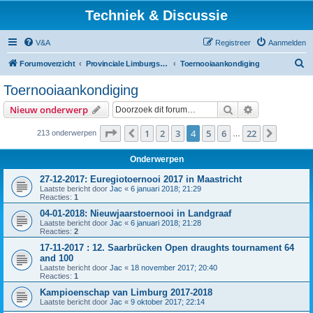
Techniek & Discussie
V&A
Registreer
Aanmelden
Z
Forumoverzicht
Provinciale Limburgse Dambond
Toernooiaankondiging
o
Toernooiaankondiging
e
Zoek
Uitgebreid z
Nieuw onderwerp
k
Pagina
4
van
22
1
2
3
4
5
6
22
Vorige
Volgen
213 onderwerpen
…
Onderwerpen
27-12-2017: Euregiotoernooi 2017 in Maastricht
Laatste bericht door
Jac
«
6 januari 2018; 21:29
Reacties:
1
04-01-2018: Nieuwjaarstoernooi in Landgraaf
Laatste bericht door
Jac
«
6 januari 2018; 21:28
Reacties:
2
17-11-2017 : 12. Saarbrücken Open draughts tournament 64
and 100
Laatste bericht door
Jac
«
18 november 2017; 20:40
Reacties:
1
Kampioenschap van Limburg 2017-2018
Laatste bericht door
Jac
«
9 oktober 2017; 22:14