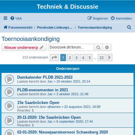
Techniek & Discussie
V&A
Registreer
Aanmelden
Z
Forumoverzicht
Provinciale Limburgse Dambond
Toernooiaankondiging
o
Toernooiaankondiging
e
Zoek
Uitgebreid z
Nieuw onderwerp
k
Pagina
1
van
22
1
2
3
4
5
22
Volgende
213 onderwerpen
…
Onderwerpen
Damkalender PLDB 2021-2022
Laatste bericht door
Jac
«
19 oktober 2021; 20:14
PLDB-evenementen in 2021
Laatste bericht door
Jac
«
3 oktober 2021; 21:48
15e Saarbrücken Open
Laatste bericht door
ejhannen
«
22 augustus 2021; 16:08
Reacties:
1
20-11-2020: 15e Saarbrücken Open
Laatste bericht door
Jac
«
6 september 2020; 17:44
Reacties:
1
02-01-2020: Nieuwjaarstoernooi Schaesberg 2020