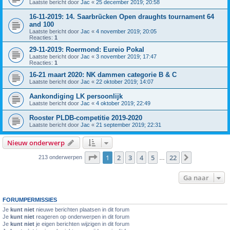
Laatste bericht door
Jac
«
25 december 2019; 20:58
16-11-2019: 14. Saarbrücken Open draughts tournament 64
and 100
Laatste bericht door
Jac
«
4 november 2019; 20:05
Reacties:
1
29-11-2019: Roermond: Eureio Pokal
Laatste bericht door
Jac
«
3 november 2019; 17:47
Reacties:
1
16-21 maart 2020: NK dammen categorie B & C
Laatste bericht door
Jac
«
22 oktober 2019; 14:07
Aankondiging LK persoonlijk
Laatste bericht door
Jac
«
4 oktober 2019; 22:49
Rooster PLDB-competitie 2019-2020
Laatste bericht door
Jac
«
21 september 2019; 22:31
Nieuw onderwerp
Pagina
1
van
22
1
2
3
4
5
22
Volgende
213 onderwerpen
…
Ga naar
FORUMPERMISSIES
Je
kunt niet
nieuwe berichten plaatsen in dit forum
Je
kunt niet
reageren op onderwerpen in dit forum
Je
kunt niet
je eigen berichten wijzigen in dit forum