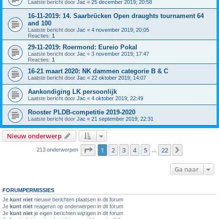
Laatste bericht door
Jac
«
25 december 2019; 20:58
16-11-2019: 14. Saarbrücken Open draughts tournament 64
and 100
Laatste bericht door
Jac
«
4 november 2019; 20:05
Reacties:
1
29-11-2019: Roermond: Eureio Pokal
Laatste bericht door
Jac
«
3 november 2019; 17:47
Reacties:
1
16-21 maart 2020: NK dammen categorie B & C
Laatste bericht door
Jac
«
22 oktober 2019; 14:07
Aankondiging LK persoonlijk
Laatste bericht door
Jac
«
4 oktober 2019; 22:49
Rooster PLDB-competitie 2019-2020
Laatste bericht door
Jac
«
21 september 2019; 22:31
Nieuw onderwerp
Pagina
1
van
22
1
2
3
4
5
22
Volgende
213 onderwerpen
…
Ga naar
FORUMPERMISSIES
Je
kunt niet
nieuwe berichten plaatsen in dit forum
Je
kunt niet
reageren op onderwerpen in dit forum
Je
kunt niet
je eigen berichten wijzigen in dit forum