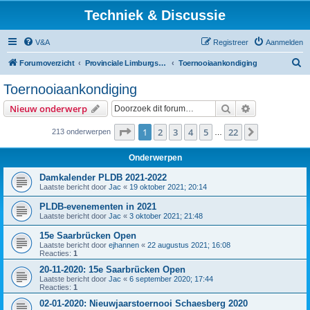
Techniek & Discussie
V&A
Registreer
Aanmelden
Z
Forumoverzicht
Provinciale Limburgse Dambond
Toernooiaankondiging
o
Toernooiaankondiging
e
Zoek
Uitgebreid z
Nieuw onderwerp
k
Pagina
1
van
22
1
2
3
4
5
22
Volgende
213 onderwerpen
…
Onderwerpen
Damkalender PLDB 2021-2022
Laatste bericht door
Jac
«
19 oktober 2021; 20:14
PLDB-evenementen in 2021
Laatste bericht door
Jac
«
3 oktober 2021; 21:48
15e Saarbrücken Open
Laatste bericht door
ejhannen
«
22 augustus 2021; 16:08
Reacties:
1
20-11-2020: 15e Saarbrücken Open
Laatste bericht door
Jac
«
6 september 2020; 17:44
Reacties:
1
02-01-2020: Nieuwjaarstoernooi Schaesberg 2020