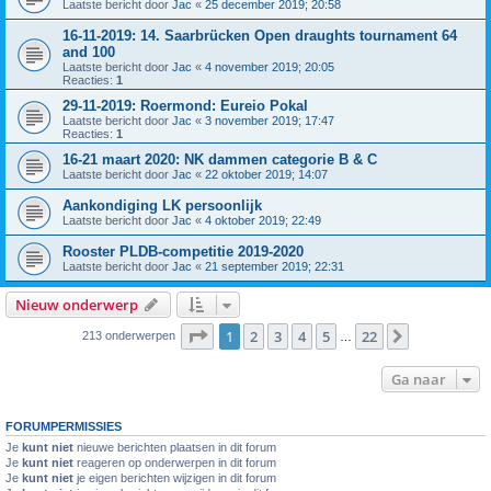
Laatste bericht door
Jac
«
25 december 2019; 20:58
16-11-2019: 14. Saarbrücken Open draughts tournament 64
and 100
Laatste bericht door
Jac
«
4 november 2019; 20:05
Reacties:
1
29-11-2019: Roermond: Eureio Pokal
Laatste bericht door
Jac
«
3 november 2019; 17:47
Reacties:
1
16-21 maart 2020: NK dammen categorie B & C
Laatste bericht door
Jac
«
22 oktober 2019; 14:07
Aankondiging LK persoonlijk
Laatste bericht door
Jac
«
4 oktober 2019; 22:49
Rooster PLDB-competitie 2019-2020
Laatste bericht door
Jac
«
21 september 2019; 22:31
Nieuw onderwerp
Pagina
1
van
22
1
2
3
4
5
22
Volgende
213 onderwerpen
…
Ga naar
FORUMPERMISSIES
Je
kunt niet
nieuwe berichten plaatsen in dit forum
Je
kunt niet
reageren op onderwerpen in dit forum
Je
kunt niet
je eigen berichten wijzigen in dit forum