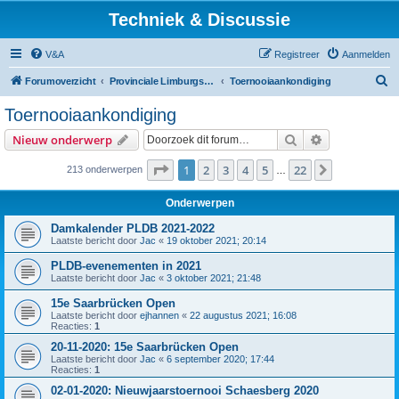
Techniek & Discussie
V&A
Registreer
Aanmelden
Z
Forumoverzicht
Provinciale Limburgse Dambond
Toernooiaankondiging
o
Toernooiaankondiging
e
Zoek
Uitgebreid z
Nieuw onderwerp
k
Pagina
1
van
22
1
2
3
4
5
22
Volgende
213 onderwerpen
…
Onderwerpen
Damkalender PLDB 2021-2022
Laatste bericht door
Jac
«
19 oktober 2021; 20:14
PLDB-evenementen in 2021
Laatste bericht door
Jac
«
3 oktober 2021; 21:48
15e Saarbrücken Open
Laatste bericht door
ejhannen
«
22 augustus 2021; 16:08
Reacties:
1
20-11-2020: 15e Saarbrücken Open
Laatste bericht door
Jac
«
6 september 2020; 17:44
Reacties:
1
02-01-2020: Nieuwjaarstoernooi Schaesberg 2020