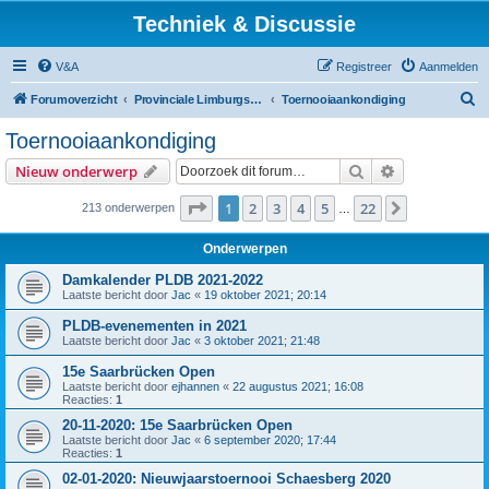
Techniek & Discussie
V&A
Registreer
Aanmelden
Z
Forumoverzicht
Provinciale Limburgse Dambond
Toernooiaankondiging
o
Toernooiaankondiging
e
Zoek
Uitgebreid z
Nieuw onderwerp
k
Pagina
1
van
22
1
2
3
4
5
22
Volgende
213 onderwerpen
…
Onderwerpen
Damkalender PLDB 2021-2022
Laatste bericht door
Jac
«
19 oktober 2021; 20:14
PLDB-evenementen in 2021
Laatste bericht door
Jac
«
3 oktober 2021; 21:48
15e Saarbrücken Open
Laatste bericht door
ejhannen
«
22 augustus 2021; 16:08
Reacties:
1
20-11-2020: 15e Saarbrücken Open
Laatste bericht door
Jac
«
6 september 2020; 17:44
Reacties:
1
02-01-2020: Nieuwjaarstoernooi Schaesberg 2020