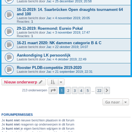
Laatste bericht door
Jac
«
25 december 2019; 20:58
16-11-2019: 14. Saarbrücken Open draughts tournament 64
and 100
Laatste bericht door
Jac
«
4 november 2019; 20:05
Reacties:
1
29-11-2019: Roermond: Eureio Pokal
Laatste bericht door
Jac
«
3 november 2019; 17:47
Reacties:
1
16-21 maart 2020: NK dammen categorie B & C
Laatste bericht door
Jac
«
22 oktober 2019; 14:07
Aankondiging LK persoonlijk
Laatste bericht door
Jac
«
4 oktober 2019; 22:49
Rooster PLDB-competitie 2019-2020
Laatste bericht door
Jac
«
21 september 2019; 22:31
Nieuw onderwerp
Pagina
1
van
22
1
2
3
4
5
22
Volgende
213 onderwerpen
…
Ga naar
FORUMPERMISSIES
Je
kunt niet
nieuwe berichten plaatsen in dit forum
Je
kunt niet
reageren op onderwerpen in dit forum
Je
kunt niet
je eigen berichten wijzigen in dit forum