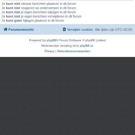
Je
kunt niet
nieuwe berichten plaatsen in dit forum
Je
kunt niet
reageren op onderwerpen in dit forum
Je
kunt niet
je eigen berichten wijzigen in dit forum
Je
kunt niet
je eigen berichten verwijderen in dit forum
Je
kunt geen
bijlagen plaatsen in dit forum
Forumoverzicht
Verwijder cookies
Alle tijden zijn
UTC+02:00
Powered by
phpBB
® Forum Software © phpBB Limited
Nederlandse vertaling door
phpBB.nl
.
Privacy
|
Gebruikersvoorwaarden