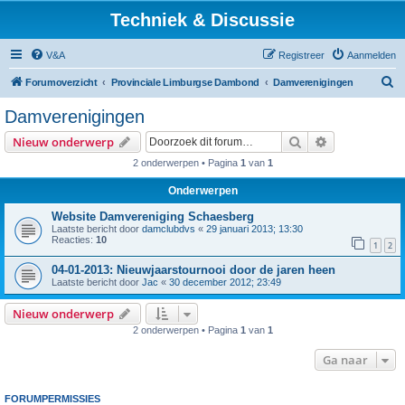
Techniek & Discussie
V&A
Registreer
Aanmelden
Z
Forumoverzicht
Provinciale Limburgse Dambond
Damverenigingen
o
Damverenigingen
e
Zoek
Uitgebreid z
Nieuw onderwerp
k
2 onderwerpen • Pagina
1
van
1
Onderwerpen
Website Damvereniging Schaesberg
Laatste bericht door
damclubdvs
«
29 januari 2013; 13:30
Reacties:
10
1
2
04-01-2013: Nieuwjaarstournooi door de jaren heen
Laatste bericht door
Jac
«
30 december 2012; 23:49
Nieuw onderwerp
2 onderwerpen • Pagina
1
van
1
Ga naar
FORUMPERMISSIES