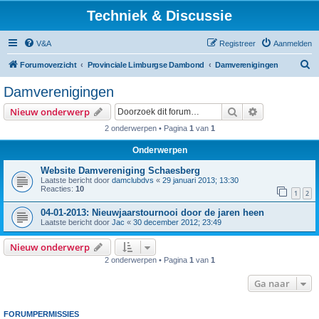
Techniek & Discussie
V&A
Registreer
Aanmelden
Z
Forumoverzicht
Provinciale Limburgse Dambond
Damverenigingen
o
Damverenigingen
e
Zoek
Uitgebreid z
Nieuw onderwerp
k
2 onderwerpen • Pagina
1
van
1
Onderwerpen
Website Damvereniging Schaesberg
Laatste bericht door
damclubdvs
«
29 januari 2013; 13:30
Reacties:
10
1
2
04-01-2013: Nieuwjaarstournooi door de jaren heen
Laatste bericht door
Jac
«
30 december 2012; 23:49
Nieuw onderwerp
2 onderwerpen • Pagina
1
van
1
Ga naar
FORUMPERMISSIES