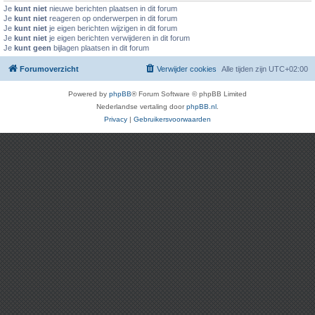
Je
kunt niet
nieuwe berichten plaatsen in dit forum
Je
kunt niet
reageren op onderwerpen in dit forum
Je
kunt niet
je eigen berichten wijzigen in dit forum
Je
kunt niet
je eigen berichten verwijderen in dit forum
Je
kunt geen
bijlagen plaatsen in dit forum
Forumoverzicht
Verwijder cookies
Alle tijden zijn
UTC+02:00
Powered by
phpBB
® Forum Software © phpBB Limited
Nederlandse vertaling door
phpBB.nl
.
Privacy
|
Gebruikersvoorwaarden