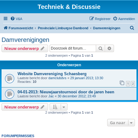
Techniek & Discussie
V&A
Registreer
Aanmelden
Z
Forumoverzicht
Provinciale Limburgse Dambond
Damverenigingen
o
Damverenigingen
e
Zoek
Uitgebreid z
Nieuw onderwerp
k
2 onderwerpen • Pagina
1
van
1
Onderwerpen
Website Damvereniging Schaesberg
Laatste bericht door
damclubdvs
«
29 januari 2013; 13:30
Reacties:
10
1
2
04-01-2013: Nieuwjaarstournooi door de jaren heen
Laatste bericht door
Jac
«
30 december 2012; 23:49
Nieuw onderwerp
2 onderwerpen • Pagina
1
van
1
Ga naar
FORUMPERMISSIES