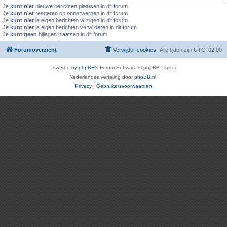
Je
kunt niet
nieuwe berichten plaatsen in dit forum
Je
kunt niet
reageren op onderwerpen in dit forum
Je
kunt niet
je eigen berichten wijzigen in dit forum
Je
kunt niet
je eigen berichten verwijderen in dit forum
Je
kunt geen
bijlagen plaatsen in dit forum
Forumoverzicht
Verwijder cookies
Alle tijden zijn
UTC+02:00
Powered by
phpBB
® Forum Software © phpBB Limited
Nederlandse vertaling door
phpBB.nl
.
Privacy
|
Gebruikersvoorwaarden